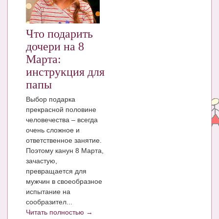
ЧАТ
КНИГИ
Что подарить
дочери на 8
Рекомендовано
Марта:
Сказки
инструкция для
папы
ПСИХОЛОГИЯ
Выбор подарка
ЗДОРОВЬЕ
прекрасной половине
человечества – всегда
МОДА И КРАСОТА
очень сложное и
ответственное занятие.
КОНКУРСЫ
Поэтому канун 8 Марта,
зачастую,
СООБЩЕСТВА
превращается для
БЛОГИ
мужчин в своеобразное
испытание на
БЕРЕМЕННОСТЬ
сообразител...
Читать полностью →
Календарь беременности