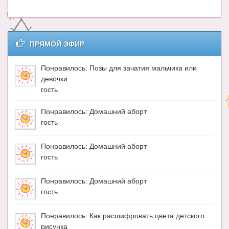
Энциклопедия
МАМИНА БИБЛИОТЕКА
ПРЯМОЙ ЭФИР
Имена. Святцы
Понравилось: Позы для зачатия мальчика или
Энциклопедия беременных
девочки
гость
Мамина энциклопедия
Понравилось: Домашний аборт
СЕРВИСЫ И ПРИЛОЖЕНИЯ
гость
Сервис. Оценка роста и веса ребенка
Понравилось: Домашний аборт
Приложения для Android
гость
Полезные ссылки
Понравилось: Домашний аборт
гость
Опросы
НОВОСТИ ЛОПОТУНА
Понравилось: Как расшифровать цвета детского
рисунка