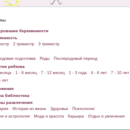
елы
рование беременности
енность
местр
2 триместр
3 триместр
одовая подготовка
Роды
Послеродовый период
тие ребенка
месяца
1 - 6 месяц
7 - 12 месяц
1 - 3 года
4 - 6 лет
7 - 10 лет
6 лет
ожения
а библиотека
ны развлечения
ария
Истории из жизни
Здоровье
Психология
ия и астрология
Мода и красота
Карьера
Отдых и увлечения