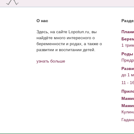
О нас
Разд
Здесь, на сайте Lopotun.ru, вы
Плани
найдёте много интересного о
Берем
беременности и родах, а также о
1 три
развитии и воспитании детей.
Роды
Предр
узнать больше
Разви
до 1 
11 - 1
Прил
Мамин
Мами
Кулин
Гадан