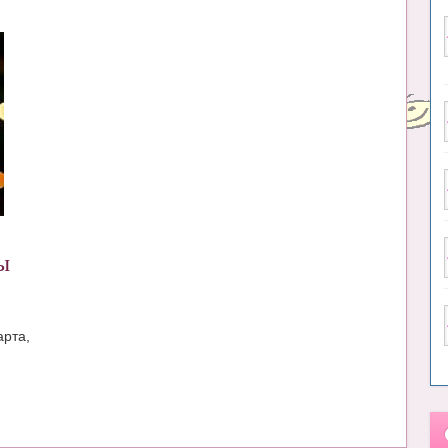
ы
арта,