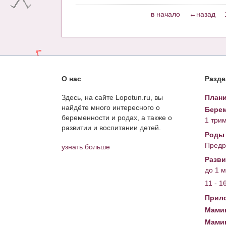
в начало
←назад
О нас
Разд
Здесь, на сайте Lopotun.ru, вы
Плани
найдёте много интересного о
Берем
беременности и родах, а также о
1 три
развитии и воспитании детей.
Роды
Предр
узнать больше
Разви
до 1 
11 - 1
Прил
Мамин
Мами