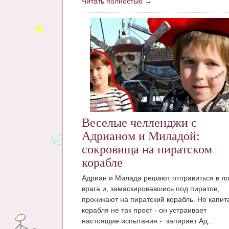
Читать полностью →
Веселые челленджи с
Адрианом и Миладой:
сокровища на пиратском
корабле
Адриан и Милада решают отправиться в ло
врага и, замаскировавшись под пиратов,
проникают на пиратский корабль. Но капит
корабля не так прост - он устраивает
настоящие испытания - запирает Ад...