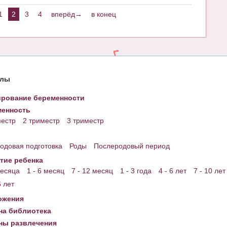
1
2
3
4
вперёд→
в конец
елы
рование беременности
енность
местр
2 триместр
3 триместр
одовая подготовка
Роды
Послеродовый период
тие ребенка
месяца
1 - 6 месяц
7 - 12 месяц
1 - 3 года
4 - 6 лет
7 - 10 лет
6 лет
ожения
а библиотека
ны развлечения