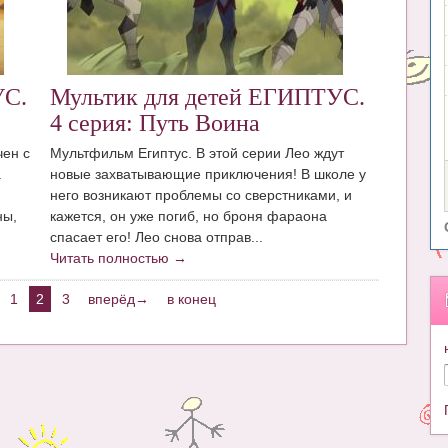
УС.
Мультик для детей ЕГИПТУС.
4 серия: Путь Воина
чен с
Мультфильм Египтус. В этой серии Лео ждут
а
новые захватывающие приключения! В школе у
него возникают проблемы со сверстниками, и
ны,
кажется, он уже погиб, но броня фараона
спасает его! Лео снова отправ...
Читать полностью →
1
2
3
вперёд→
в конец