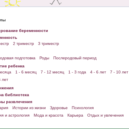
елы
рование беременности
енность
местр
2 триместр
3 триместр
одовая подготовка
Роды
Послеродовый период
тие ребенка
месяца
1 - 6 месяц
7 - 12 месяц
1 - 3 года
4 - 6 лет
7 - 10 лет
6 лет
ожения
а библиотека
ны развлечения
ария
Истории из жизни
Здоровье
Психология
ия и астрология
Мода и красота
Карьера
Отдых и увлечения