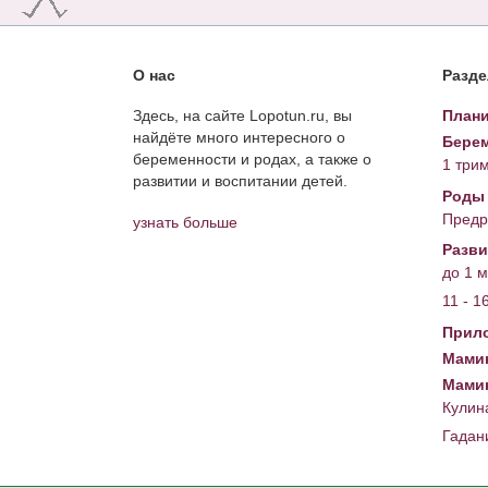
О нас
Разд
Здесь, на сайте Lopotun.ru, вы
Плани
найдёте много интересного о
Берем
беременности и родах, а также о
1 три
развитии и воспитании детей.
Роды
Предр
узнать больше
Разви
до 1 
11 - 1
Прил
Мамин
Мами
Кулин
Гадан