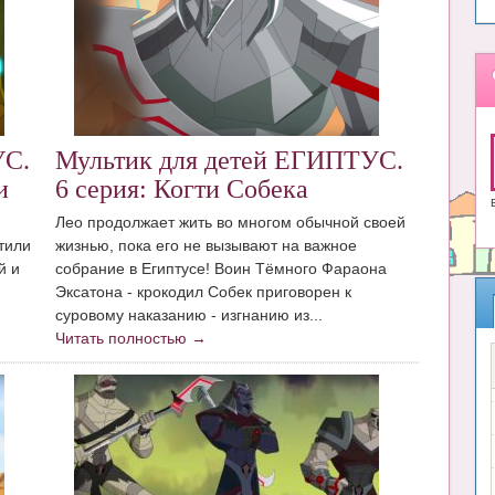
УС.
Мультик для детей ЕГИПТУС.
и
6 серия: Когти Собека
Лео продолжает жить во многом обычной своей
тили
жизнью, пока его не вызывают на важное
й и
собрание в Египтусе! Воин Тёмного Фараона
Эксатона - крокодил Собек приговорен к
суровому наказанию - изгнанию из...
Читать полностью →