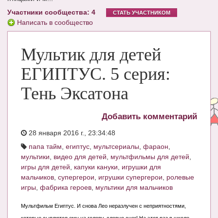
Участники сообщества: 4
ЧАТ
СТАТЬ УЧАСТНИКОМ
Написать в сообщество
КНИГИ
Мультик для детей
Рекомендовано
Сказки
ЕГИПТУС. 5 серия:
ПСИХОЛОГИЯ
Тень Эксатона
ЗДОРОВЬЕ
Добавить комментарий
МОДА И КРАСОТА
28 января 2016 г., 23:34:48
КОНКУРСЫ
папа тайм
,
египтус
,
мультсериалы
,
фараон
,
мультики
,
видео для детей
,
мультфильмы для детей
,
СООБЩЕСТВА
игры для детей
,
капуки кануки
,
игрушки для
мальчиков
,
супергерои
,
игрушки супергерои
,
ролевые
БЛОГИ
игры
,
фабрика героев
,
мультики для мальчиков
БЕРЕМЕННОСТЬ
Мультфильм Египтус. И снова Лео неразлучен с неприятностями,
Календарь беременности