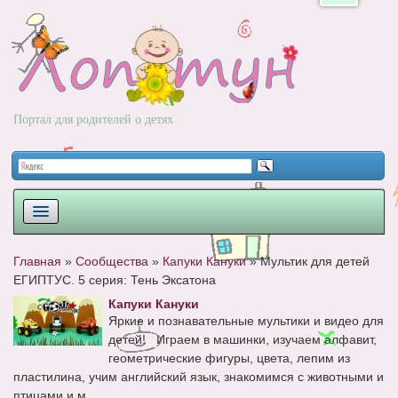
Портал для родителей о детях
ПЛАНИРОВАНИЕ
Главная
»
Сообщества
»
Капуки Кануки
»
Мультик для детей
ЕГИПТУС. 5 серия: Тень Эксатона
РОДЫ
Капуки Кануки
НОВОРОЖДЕННЫЙ
Яркие и познавательные мультики и видео для
детей! Играем в машинки, изучаем алфавит,
РАЗВИТИЕ
геометрические фигуры, цвета, лепим из
пластилина, учим английский язык, знакомимся с животными и
ВОПРОС-ОТВЕТ
птицами и м...