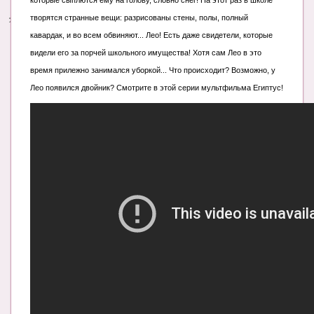
которые сыплются ему на голову, словно снег! На этот раз в школе
творятся странные вещи: разрисованы стены, полы, полный
Энциклопедия
кавардак, и во всем обвиняют...
Лео! Есть даже свидетели, которые
МАМИНА БИБЛИОТЕКА
видели его за порчей школьного имущества! Хотя сам Лео в это
время прилежно занимался уборкой... Что происходит? Возможно, у
Имена. Святцы
Лео появился двойник? Смотрите в этой серии мультфильма Египтус!
Энциклопедия беременных
Мамина энциклопедия
СЕРВИСЫ И ПРИЛОЖЕНИЯ
Сервис. Оценка роста и веса ребенка
Приложения для Android
Полезные ссылки
Опросы
НОВОСТИ ЛОПОТУНА