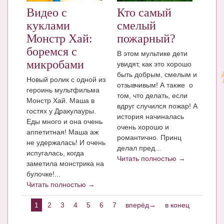
Видео с
Кто самый
куклами
смелый
Монстр Хай:
пожарный?
боремся с
В этом мультике дети
микробами
увидят, как это хорошо
быть добрым, смелым и
Новый ролик с одной из
отзывчивым! А также о
героинь мультфильма
том, что делать, если
Монстр Хай. Маша в
вдруг случился пожар! А
гостях у Дракулауры.
история начиналась
Еды много и она очень
очень хорошо и
аппетитная! Маша аж
романтично. Принц
не удержалась! И очень
делал пред...
испугалась, когда
Читать полностью →
заметила монстрика на
булочке!...
Читать полностью →
1
2
3
4
5
6
7
вперёд→
в конец