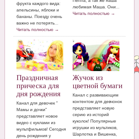
Пеппа, а так же наша
Блог Администратора
фрукта каждого вида:
любимая Маша. Они...
апельсины, яблоки и
Читать полностью →
О проекте
бананы. Поезду очень
важно не потерять...
Сотрудничество. Авторам
Читать полностью →
Праздничная
Жучок из
прическа для
цветной бумаги
дня рождения
Канал с развивающим
контентом для девчонок
Канал для девочек "
представляет новую
Мамы и дочки"
серию из историй
представляет новое
куколок! Популярные
видео с куклами из
игрушки из мультиков,
мультфильмов! Сегодня
Шарлотка и Вишенка,
день рождения у