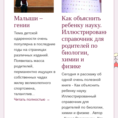
ЧАТ
КНИГИ
Малыши –
Как объяснить
гении
ребенку науку.
Рекомендовано
Иллюстрированный
Тема детской
Сказки
справочник для
одаренности очень
популярна в последние
родителей по
ПСИХОЛОГИЯ
годы на страницах
биологии,
различных изданий.
ЗДОРОВЬЕ
химии и
Появилась масса
физике
родителей,
МОДА И КРАСОТА
перманентно ищущих в
Сегодня я расскажу об
КОНКУРСЫ
собственных чадах
одной очень полезной
жилку великолепного
книге - Как объяснить
СООБЩЕСТВА
спортсмена,
ребенку науку.
талантлив...
Иллюстрированный
БЛОГИ
Читать полностью →
справочник для
БЕРЕМЕННОСТЬ
родителей по биологии,
химии и физике . Автор
Календарь беременности