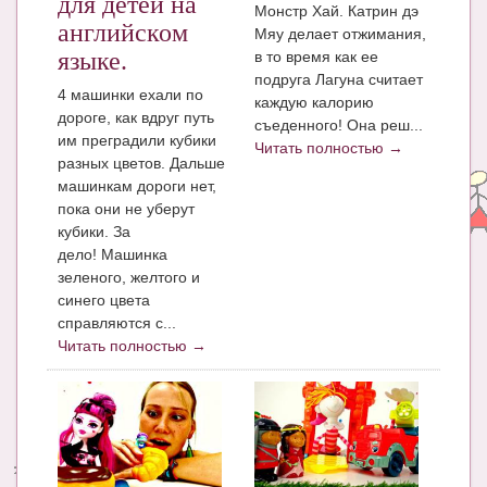
для детей на
Монстр Хай. Катрин дэ
английском
Мяу делает отжимания,
языке.
в то время как ее
подруга Лагуна считает
4 машинки ехали по
каждую калорию
дороге, как вдруг путь
съеденного! Она реш...
им преградили кубики
Читать полностью →
разных цветов. Дальше
машинкам дороги нет,
пока они не уберут
кубики. За
дело! Машинка
зеленого, желтого и
синего цвета
справляются с...
Читать полностью →