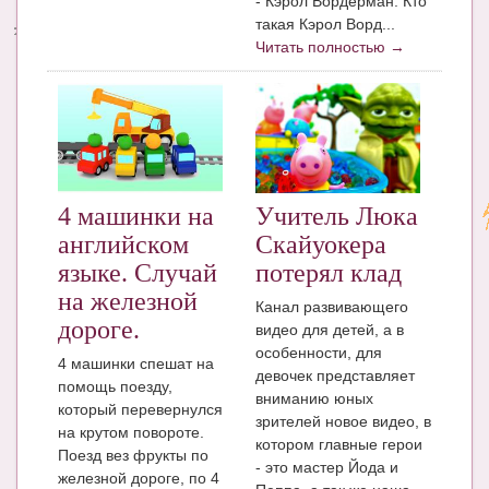
- Кэрол Вордерман. Кто
такая Кэрол Ворд...
Энциклопедия
Читать полностью →
МАМИНА БИБЛИОТЕКА
Имена. Святцы
Энциклопедия беременных
Мамина энциклопедия
4 машинки на
Учитель Люка
английском
Скайуокера
СЕРВИСЫ И ПРИЛОЖЕНИЯ
языке. Случай
потерял клад
Сервис. Оценка роста и веса ребенка
на железной
Канал развивающего
дороге.
видео для детей, а в
Приложения для Android
особенности, для
4 машинки спешат на
Полезные ссылки
девочек представляет
помощь поезду,
вниманию юных
который перевернулся
Опросы
зрителей новое видео, в
на крутом повороте.
котором главные герои
Поезд вез фрукты по
НОВОСТИ ЛОПОТУНА
- это мастер Йода и
железной дороге, по 4