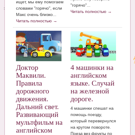
ищет, мы ему помогаем
"горячо"...
словами "горячо", если
Энциклопедия
Читать полностью →
Макс очень близко...
Читать полностью →
МАМИНА БИБЛИОТЕКА
Имена. Святцы
Энциклопедия беременных
Мамина энциклопедия
Доктор
4 машинки на
СЕРВИСЫ И ПРИЛОЖЕНИЯ
Маквили.
английском
Сервис. Оценка роста и веса ребенка
Правила
языке. Случай
дорожного
на железной
Приложения для Android
движения.
дороге.
Полезные ссылки
Дальний свет.
4 машинки спешат на
Развивающий
Опросы
помощь поезду,
который перевернулся
мультфильм на
НОВОСТИ ЛОПОТУНА
на крутом повороте.
английском
Поезд вез фрукты по