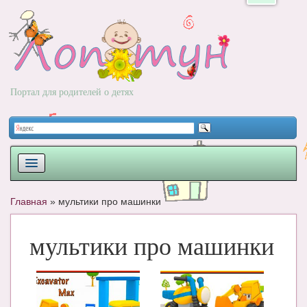
Портал для родителей о детях
ПЛАНИРОВАНИЕ
Главная
»
мультики про машинки
РОДЫ
мультики про машинки
НОВОРОЖДЕННЫЙ
РАЗВИТИЕ
ВОПРОС-ОТВЕТ