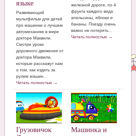
языке
Блог Администратора
железной дороге, по 4
фрукта каждого вида:
Развивающий
О проекте
апельсины, яблоки и
мультфильм для детей
бананы. Поезду очень
про машинки о лучшем
Сотрудничество. Авторам
важно не потерять...
автомеханике в мире
Читать полностью →
докторе Маквили.
Смотри уроки
дорожного движения от
доктора Маквили,
которые расскажут нам
о том, как ездить за
рулем машин...
Читать полностью →
Грузовичок
Машинка и