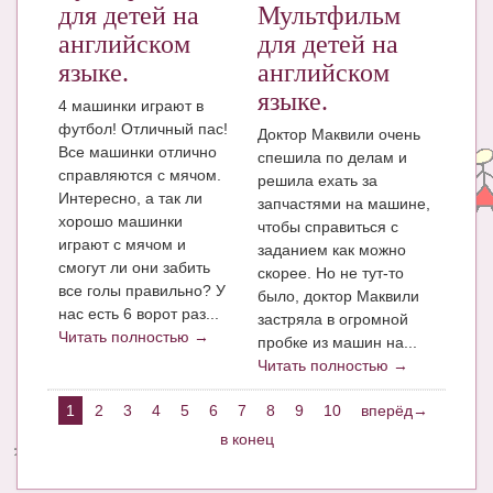
для детей на
Мультфильм
английском
для детей на
языке.
английском
языке.
4 машинки играют в
футбол! Отличный пас!
Доктор Маквили очень
Все машинки отлично
спешила по делам и
справляются с мячом.
решила ехать за
Интересно, а так ли
запчастями на машине,
хорошо машинки
чтобы справиться с
играют с мячом и
заданием как можно
смогут ли они забить
скорее. Но не тут-то
все голы правильно? У
было, доктор Маквили
нас есть 6 ворот раз...
застряла в огромной
Читать полностью →
пробке из машин на...
Читать полностью →
1
2
3
4
5
6
7
8
9
10
вперёд→
в конец