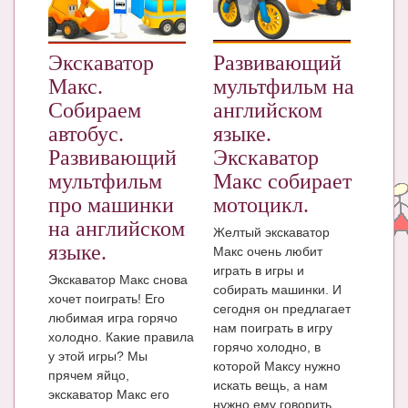
ЧАТ
КНИГИ
Экскаватор
Развивающий
Макс.
мультфильм на
Рекомендовано
Собираем
английском
Сказки
автобус.
языке.
Развивающий
Экскаватор
ПСИХОЛОГИЯ
мультфильм
Макс собирает
ЗДОРОВЬЕ
про машинки
мотоцикл.
на английском
МОДА И КРАСОТА
Желтый экскаватор
языке.
Макс очень любит
КОНКУРСЫ
играть в игры и
Экскаватор Макс снова
собирать машинки. И
хочет поиграть! Его
СООБЩЕСТВА
сегодня он предлагает
любимая игра горячо
нам поиграть в игру
БЛОГИ
холодно. Какие правила
горячо холодно, в
у этой игры? Мы
которой Максу нужно
БЕРЕМЕННОСТЬ
прячем яйцо,
искать вещь, а нам
экскаватор Макс его
нужно ему говорить
Календарь беременности