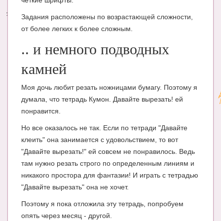
четкие шрифты.
Задания расположены по возрастающей сложности,
Энциклопедия
от более легких к более сложным.
МАМИНА БИБЛИОТЕКА
.. и немного подводных
Имена. Святцы
камней
Энциклопедия беременных
Моя дочь любит резать ножницами бумагу. Поэтому я
Мамина энциклопедия
думала, что тетрадь Кумон. Давайте вырезать! ей
понравится.
СЕРВИСЫ И ПРИЛОЖЕНИЯ
Но все оказалось не так. Если по тетради "Давайте
Сервис. Оценка роста и веса ребенка
клеить" она занимается с удовольствием, то вот
Приложения для Android
"Давайте вырезать!" ей совсем не понравилось. Ведь
там нужно резать строго по определенным линиям и
Полезные ссылки
никакого простора для фантазии! И играть с тетрадью
Опросы
"Давайте вырезать" она не хочет.
Поэтому я пока отложила эту тетрадь, попробуем
НОВОСТИ ЛОПОТУНА
опять через месяц - другой.