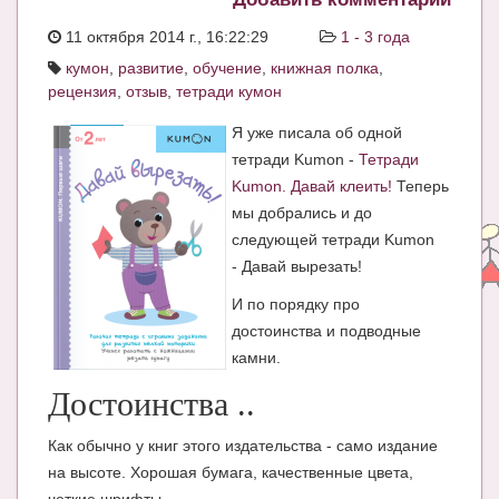
ЧАТ
11 октября 2014 г., 16:22:29
1 - 3 года
кумон
,
развитие
,
обучение
,
книжная полка
,
КНИГИ
рецензия
,
отзыв
,
тетради кумон
Рекомендовано
Я уже писала об одной
Сказки
тетради Kumon -
Тетради
Kumon. Давай клеить!
Теперь
ПСИХОЛОГИЯ
мы добрались и до
следующей тетради Kumon
ЗДОРОВЬЕ
- Давай вырезать!
МОДА И КРАСОТА
И по порядку про
КОНКУРСЫ
достоинства и подводные
камни.
СООБЩЕСТВА
Достоинства ..
БЛОГИ
Как обычно у книг этого издательства - само издание
БЕРЕМЕННОСТЬ
на высоте. Хорошая бумага, качественные цвета,
Календарь беременности