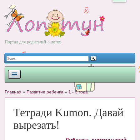
Портал для родителей о детях
ПЛАНИРОВАНИЕ
Главная
»
Развитие ребенка
»
1 - 3 года
РОДЫ
Тетради Kumon. Давай
НОВОРОЖДЕННЫЙ
вырезать!
РАЗВИТИЕ
ВОПРОС-ОТВЕТ
Добавить комментарий