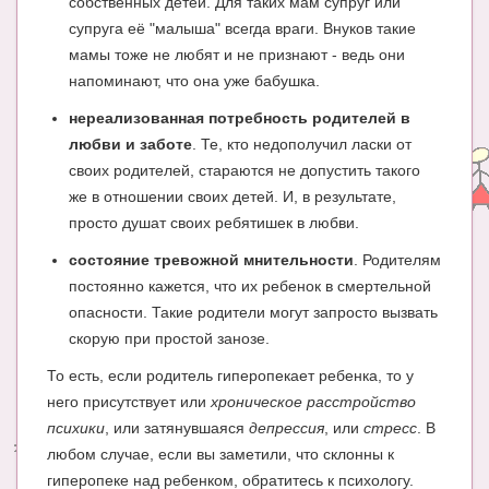
собственных детей. Для таких мам супруг или
супруга её "малыша" всегда враги. Внуков такие
мамы тоже не любят и не признают - ведь они
напоминают, что она уже бабушка.
нереализованная потребность родителей в
любви и заботе
. Те, кто недополучил ласки от
своих родителей, стараются не допустить такого
же в отношении своих детей. И, в результате,
просто душат своих ребятишек в любви.
состояние тревожной мнительности
. Родителям
постоянно кажется, что их ребенок в смертельной
опасности. Такие родители могут запросто вызвать
скорую при простой занозе.
То есть, если родитель гиперопекает ребенка, то у
него присутствует или
хроническое расстройство
психики
, или затянувшаяся
депрессия
, или
стресс
. В
любом случае, если вы заметили, что склонны к
гиперопеке над ребенком, обратитесь к психологу.