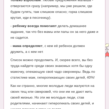
только взрослые
. Любые предложения малыша -
Блог Администратора
отвергаются сразу (например, мы уже решили, где
О проекте
будем гулять; там слишком опасно; горка слишком
крутая, иди в песочницу).
Сотрудничество. Авторам
-
ребенку всегда помогают
делать домашнее
задание, так что без мамы или папы он за него даже и
не садится.
-
мама определяет
, с кем её ребенок должен
дружить, а с кем нет.
Список можно продолжить. И, скорее всего, вы без
труда найдете среди своих знакомых хотя бы одну
мамочку, опекающую своё чадо сверхмеры. Ведь по
статистике мам, гиперопекающих своих детей, 40%!
Как ни странно, многие молодые люди жалуются на
своих тещ или свекровей, что они им не дают жить
своей жизнью. Но эти же молодые люди, став
родителями, начинают гиперопекать своих детей, и