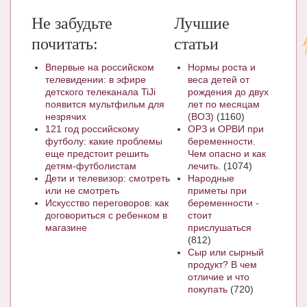
Не забудьте
Лучшие
почитать:
статьи
Впервые на российском
Нормы роста и
телевидении: в эфире
веса детей от
детского телеканала TiJi
рождения до двух
появится мультфильм для
лет по месяцам
незрячих
(ВОЗ)
(1160)
121 год российскому
ОРЗ и ОРВИ при
футболу: какие проблемы
беременности.
еще предстоит решить
Чем опасно и как
детям-футболистам
лечить.
(1074)
Дети и телевизор: смотреть
Народные
или не смотреть
приметы при
Искусство переговоров: как
беременности -
договориться с ребенком в
стоит
магазине
прислушаться
(812)
Сыр или сырный
продукт? В чем
отличие и что
покупать
(720)