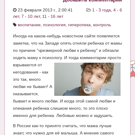
ЧАТ
23 февраля 2013 г., 2:00:41
1 - 3 года
,
4 - 6
лет
,
7 - 10 лет
,
11 - 16 лет
КНИГИ
воспитание
,
психология
,
гиперопека
,
контроль
Рекомендовано
Иногда на каком-нибудь новостном сайте появляется
Сказки
заметка, что на Западе опять отняли ребенка от мамы
по причине "чрезмерной любви к ребенку" и обязали
ПСИХОЛОГИЯ
ходить маму к психологу. И тогда комментарии просто
взрываются от
ЗДОРОВЬЕ
негодования - как
МОДА И КРАСОТА
это так, много
любви не бывает! А
КОНКУРСЫ
оказывается,
СООБЩЕСТВА
бывает и много любви. И когда этой самой любви и
опекания ребенка слишком много, то это плохо
БЛОГИ
именно для ребенка. Любовью можно и задушить.
БЕРЕМЕННОСТЬ
В России как-то принято считать, что мама лучше
знает, что нужно для её малыша. А мнение самого
Календарь беременности