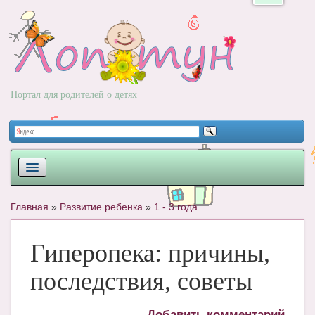
Портал для родителей о детях
ПЛАНИРОВАНИЕ
Главная
»
Развитие ребенка
»
1 - 3 года
РОДЫ
Гиперопека: причины,
НОВОРОЖДЕННЫЙ
последствия, советы
РАЗВИТИЕ
ВОПРОС-ОТВЕТ
Добавить комментарий