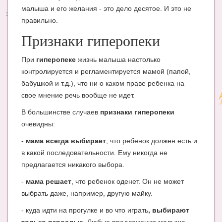
малыша и его желания - это дело десятое. И это не
Энциклопедия
правильно.
МАМИНА БИБЛИОТЕКА
Признаки гиперопеки
Имена. Святцы
При
гиперопеке
жизнь малыша настолько
контролируется и регламентируется мамой (папой,
Энциклопедия беременных
бабушкой и т.д.), что ни о каком праве ребенка на
Мамина энциклопедия
свое мнение речь вообще не идет.
В большинстве случаев
признаки гиперопеки
СЕРВИСЫ И ПРИЛОЖЕНИЯ
очевидны:
Сервис. Оценка роста и веса ребенка
-
мама всегда выбирает
, что ребенок должен есть и
Приложения для Android
в какой последовательности. Ему никогда не
предлагается никакого выбора.
Полезные ссылки
-
мама решает
, что ребенок оденет. Он не может
Опросы
выбрать даже, например, другую майку.
НОВОСТИ ЛОПОТУНА
- куда идти на прогулке и во что играть
, выбирают