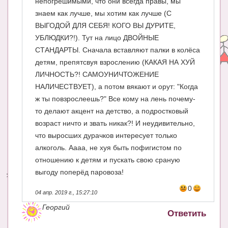
непогрешимыми, что они всегда правы, мы
знаем как лучше, мы хотим как лучше (С
ВЫГОДОЙ ДЛЯ СЕБЯ! КОГО ВЫ ДУРИТЕ,
УБЛЮДКИ?!). Тут на лицо ДВОЙНЫЕ
СТАНДАРТЫ. Сначала вставляют палки в колёса
детям, препятсвуя взрослению (КАКАЯ НА ХУЙ
ЛИЧНОСТЬ?! САМОУНИЧТОЖЕНИЕ
НАЛИЧЕСТВУЕТ), а потом вякают и орут: "Когда
ж ты повзрослеешь?" Все кому на лень почему-
то делают акцент на детство, а подростковый
возраст ничто и звать никак?! И неудивительно,
что выросших дурачков интересует только
алкоголь. Аааа, не хуя быть пофигистом по
отношению к детям и пускать свою сраную
выгоду поперёд паровоза!
0
04 апр. 2019 г., 15:27:10
Георгий
Ответить