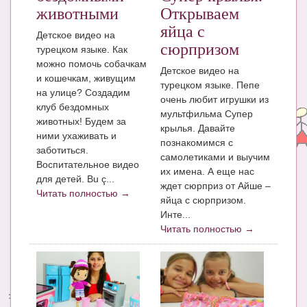
животными
Открываем
яйца с
Детское видео на
сюрпризом
турецком языке. Как
можно помочь собачкам
Детское видео на
и кошечкам, живущим
турецком языке. Пепе
на улице? Создадим
очень любит игрушки из
клуб бездомных
мультфильма Супер
животных! Будем за
крылья. Давайте
ними ухаживать и
познакомимся с
заботиться.
самолетиками и выучим
Воспитательное видео
их имена. А еще нас
для детей. Bu ç...
ждет сюрприз от Айше –
Читать полностью →
яйца с сюрпризом.
Инте...
Читать полностью →