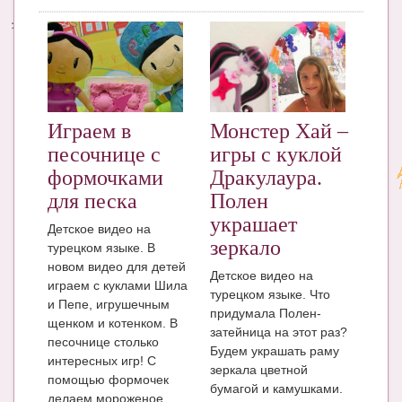
Энциклопедия
МАМИНА БИБЛИОТЕКА
Имена. Святцы
Играем в
Монстер Хай –
Энциклопедия беременных
песочнице с
игры с куклой
Мамина энциклопедия
формочками
Дракулаура.
для песка
Полен
СЕРВИСЫ И ПРИЛОЖЕНИЯ
украшает
Детское видео на
Сервис. Оценка роста и веса ребенка
зеркало
турецком языке. В
новом видео для детей
Приложения для Android
Детское видео на
играем с куклами Шила
турецком языке. Что
и Пепе, игрушечным
Полезные ссылки
придумала Полен-
щенком и котенком. В
затейница на этот раз?
Опросы
песочнице столько
Будем украшать раму
интересных игр! С
зеркала цветной
НОВОСТИ ЛОПОТУНА
помощью формочек
бумагой и камушками.
делаем мороженое,