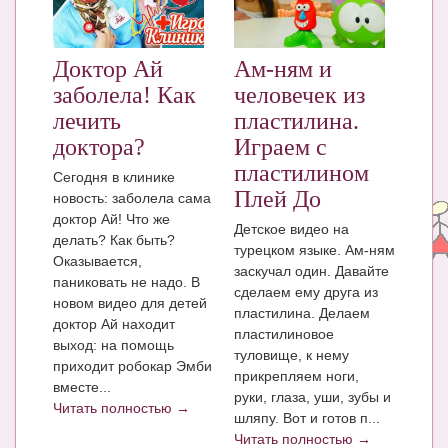
ЧАТ
КНИГИ
Доктор Ай
Ам-ням и
заболела! Как
человечек из
Рекомендовано
лечить
пластилина.
Сказки
доктора?
Играем с
пластилином
Сегодня в клинике
ПСИХОЛОГИЯ
Плей До
новость: заболела сама
ЗДОРОВЬЕ
доктор Ай! Что же
Детское видео на
делать? Как быть?
турецком языке. Ам-ням
МОДА И КРАСОТА
Оказывается,
заскучал один. Давайте
паниковать не надо. В
сделаем ему друга из
КОНКУРСЫ
новом видео для детей
пластилина. Делаем
доктор Ай находит
СООБЩЕСТВА
пластилиновое
выход: на помощь
туловище, к нему
приходит робокар Эмби
БЛОГИ
прикрепляем ноги,
вместе...
руки, глаза, уши, зубы и
БЕРЕМЕННОСТЬ
Читать полностью →
шляпу. Вот и готов п...
Читать полностью →
Календарь беременности