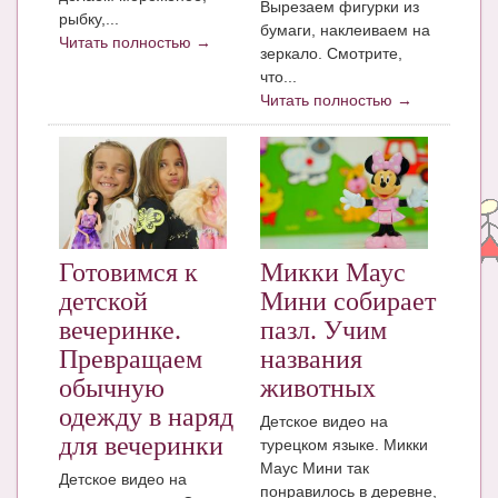
Вырезаем фигурки из
Блог Администратора
рыбку,...
бумаги, наклеиваем на
Читать полностью →
О проекте
зеркало. Смотрите,
что...
Сотрудничество. Авторам
Читать полностью →
Готовимся к
Микки Маус
детской
Мини собирает
вечеринке.
пазл. Учим
Превращаем
названия
обычную
животных
одежду в наряд
Детское видео на
для вечеринки
турецком языке. Микки
Маус Мини так
Детское видео на
понравилось в деревне,