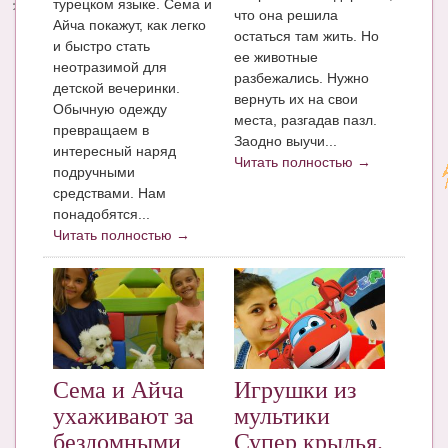
турецком языке. Сема и
что она решила
Айча покажут, как легко
остаться там жить. Но
и быстро стать
ее животные
неотразимой для
разбежались. Нужно
детской вечеринки.
вернуть их на свои
Обычную одежду
места, разгадав пазл.
превращаем в
Заодно выучи...
интересный наряд
Читать полностью →
подручными
средствами. Нам
понадобятся...
Читать полностью →
Сема и Айча
Игрушки из
ухаживают за
мультики
бездомными
Супер крылья.