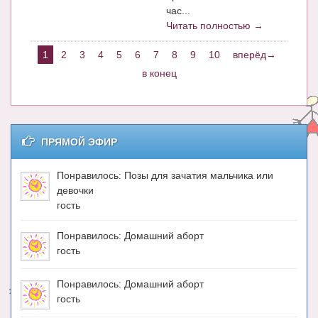
час...
Читать полностью →
1
2
3
4
5
6
7
8
9
10
вперёд→
в конец
ПРЯМОЙ ЭФИР
Понравилось: Позы для зачатия мальчика или
девочки
гость
Понравилось: Домашний аборт
гость
Понравилось: Домашний аборт
гость