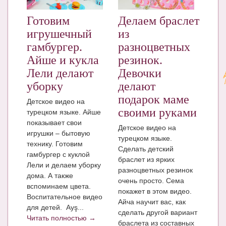
Готовим
Делаем браслет
игрушечный
из
гамбургер.
разноцветных
Айше и кукла
резинок.
Лели делают
Девочки
уборку
делают
подарок маме
Детское видео на
своими руками
турецком языке. Айше
показывает свои
Детское видео на
игрушки – бытовую
турецком языке.
технику. Готовим
Сделать детский
гамбургер с куклой
браслет из ярких
Лели и делаем уборку
разноцветных резинок
дома. А также
очень просто. Сема
вспоминаем цвета.
покажет в этом видео.
Воспитательное видео
Айча научит вас, как
для детей. Ayş...
сделать другой вариант
Читать полностью →
браслета из составных