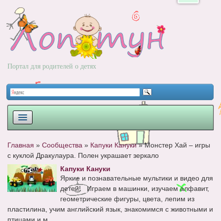
Портал для родителей о детях
ПЛАНИРОВАНИЕ
Главная
»
Сообщества
»
Капуки Кануки
»
Монстер Хай – игры
с куклой Дракулаура. Полен украшает зеркало
РОДЫ
Капуки Кануки
НОВОРОЖДЕННЫЙ
Яркие и познавательные мультики и видео для
детей! Играем в машинки, изучаем алфавит,
РАЗВИТИЕ
геометрические фигуры, цвета, лепим из
пластилина, учим английский язык, знакомимся с животными и
ВОПРОС-ОТВЕТ
птицами и м...