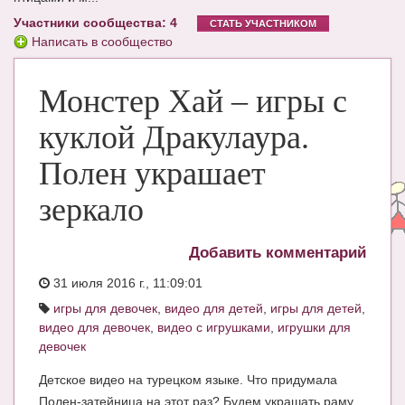
Участники сообщества: 4
ЧАТ
СТАТЬ УЧАСТНИКОМ
Написать в сообщество
КНИГИ
Монстер Хай – игры с
Рекомендовано
Сказки
куклой Дракулаура.
ПСИХОЛОГИЯ
Полен украшает
ЗДОРОВЬЕ
зеркало
МОДА И КРАСОТА
Добавить комментарий
КОНКУРСЫ
31 июля 2016 г., 11:09:01
СООБЩЕСТВА
игры для девочек
,
видео для детей
,
игры для детей
,
видео для девочек
,
видео с игрушками
,
игрушки для
БЛОГИ
девочек
БЕРЕМЕННОСТЬ
Детское видео на турецком языке. Что придумала
Полен-затейница на этот раз? Будем украшать раму
Календарь беременности