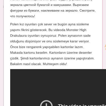
зеркала цветной бумагой и камушками. Вырезаем
Энциклопедия
фигурки из бумаги, наклеиваем на зеркало. Смотрите,
что получилось!
МАМИНА БИБЛИОТЕКА
Polen kız oyunları çok sever ve bugün ayna süsleme
Имена. Святцы
yapımı fikrini gösterecek. Bu videoda Monster High
Энциклопедия беременных
Drakulaura oyunları oynuyoruz. Polen aynasının sade
olduğunu düşünüyor ve onu süslemeye karar veriyor.
Мамина энциклопедия
Önce bize rengarenk yapışabilen kartonlar lazım.
Makasla kartonu keselim. Kartonların üzerine desenler
СЕРВИСЫ И ПРИЛОЖЕНИЯ
çizdik. Şimdi kartonlarımızı aynanın üzerine yapıştıralım.
Сервис. Оценка роста и веса ребенка
Bakalım nasıl olacak. Muhteşem oldu!
Приложения для Android
Полезные ссылки
Опросы
НОВОСТИ ЛОПОТУНА