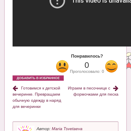
Блог Администратора
О проекте
Сотрудничество. Авторам
Понравилось?
0
Проголосовало:
0
ДОБАВИТЬ В ИЗБРАННОЕ
Готовимся к детской
Играем в песочнице с
вечеринке. Превращаем
формочками для песка
обычную одежду в наряд
для вечеринки
Автор:
Maria Tsvetaeva