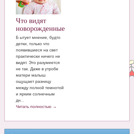
ЧАТ
КНИГИ
Что видят
новорожденные
Рекомендовано
Б ытует мнение, будто
Сказки
детки, только что
появившиеся на свет
ПСИХОЛОГИЯ
практически ничего не
видят. Это разумеется
ЗДОРОВЬЕ
не так. Даже в утробе
матери малыш
МОДА И КРАСОТА
ощущает разницу
КОНКУРСЫ
между полной темнотой
и ярким солнечным
СООБЩЕСТВА
дн...
Читать полностью →
БЛОГИ
БЕРЕМЕННОСТЬ
Календарь беременности