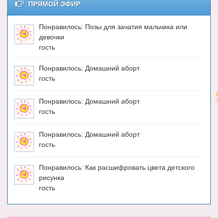
ПРЯМОЙ ЭФИР
Энциклопедия
Понравилось: Позы для зачатия мальчика или
МАМИНА БИБЛИОТЕКА
девочки
гость
Имена. Святцы
Понравилось: Домашний аборт
Энциклопедия беременных
гость
Мамина энциклопедия
Понравилось: Домашний аборт
СЕРВИСЫ И ПРИЛОЖЕНИЯ
гость
Сервис. Оценка роста и веса ребенка
Понравилось: Домашний аборт
гость
Приложения для Android
Полезные ссылки
Понравилось: Как расшифровать цвета детского
рисунка
Опросы
гость
НОВОСТИ ЛОПОТУНА