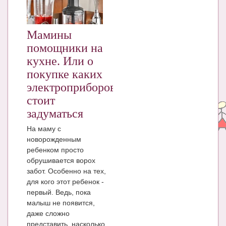
ЧАТ
КНИГИ
Мамины
помощники на
Рекомендовано
кухне. Или о
Сказки
покупке каких
электроприборов
ПСИХОЛОГИЯ
стоит
ЗДОРОВЬЕ
задуматься
МОДА И КРАСОТА
На маму с
новорожденным
КОНКУРСЫ
ребенком просто
обрушивается ворох
СООБЩЕСТВА
забот. Особенно на тех,
для кого этот ребенок -
БЛОГИ
первый. Ведь, пока
малыш не появится,
БЕРЕМЕННОСТЬ
даже сложно
представить, насколько
Календарь беременности