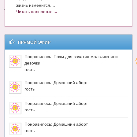
жизнь изменится....
Энциклопедия
Читать полностью →
МАМИНА БИБЛИОТЕКА
Имена. Святцы
ПРЯМОЙ ЭФИР
Энциклопедия беременных
Понравилось: Позы для зачатия мальчика или
Мамина энциклопедия
девочки
СЕРВИСЫ И ПРИЛОЖЕНИЯ
гость
Сервис. Оценка роста и веса ребенка
Понравилось: Домашний аборт
гость
Приложения для Android
Понравилось: Домашний аборт
Полезные ссылки
гость
Опросы
Понравилось: Домашний аборт
НОВОСТИ ЛОПОТУНА
гость