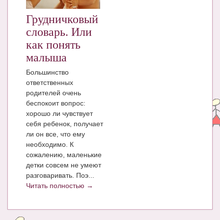
КНИГИ
Грудничковый
словарь. Или
Рекомендовано
как понять
Сказки
малыша
Большинство
ПСИХОЛОГИЯ
ответственных
ЗДОРОВЬЕ
родителей очень
беспокоит вопрос:
МОДА И КРАСОТА
хорошо ли чувствует
себя ребенок, получает
КОНКУРСЫ
ли он все, что ему
необходимо. К
СООБЩЕСТВА
сожалению, маленькие
детки совсем не умеют
БЛОГИ
разговаривать. Поэ...
БЕРЕМЕННОСТЬ
Читать полностью →
Календарь беременности