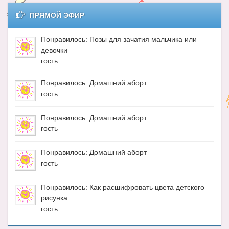
Энциклопедия
ПРЯМОЙ ЭФИР
МАМИНА БИБЛИОТЕКА
Понравилось: Позы для зачатия мальчика или
Имена. Святцы
девочки
гость
Энциклопедия беременных
Мамина энциклопедия
Понравилось: Домашний аборт
гость
СЕРВИСЫ И ПРИЛОЖЕНИЯ
Понравилось: Домашний аборт
Сервис. Оценка роста и веса ребенка
гость
Приложения для Android
Понравилось: Домашний аборт
Полезные ссылки
гость
Опросы
Понравилось: Как расшифровать цвета детского
рисунка
НОВОСТИ ЛОПОТУНА
гость
Блог Администратора