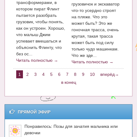
трансформерами, в
грузовичок и экскаватор
котором пират Флинт
что-то усердно строят
пытается разобрать
на пляже. Что это
грузовик, чтобы понять,
может быть? Это же
как он устроен. Хорошо,
гоночная трасса, очень
что малыш Джим
крутая, такая трасса
успевает вмешаться и
может быть под силу
объяснить Флинту, что
только чудо машинкам.
без ос...
Что же зде...
Читать полностью →
Читать полностью →
1
2
3
4
5
6
7
8
9
10
вперёд→
в конец
ПРЯМОЙ ЭФИР
Понравилось: Позы для зачатия мальчика или
девочки