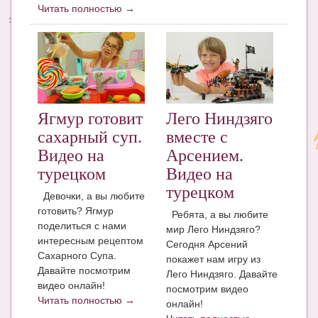
Читать полностью →
Энциклопедия
МАМИНА БИБЛИОТЕКА
Имена. Святцы
Энциклопедия беременных
Ягмур готовит
Лего Ниндзяго
Мамина энциклопедия
сахарный суп.
вместе с
Видео на
Арсением.
СЕРВИСЫ И ПРИЛОЖЕНИЯ
турецком
Видео на
Сервис. Оценка роста и веса ребенка
турецком
Девочки, а вы любите
готовить? Ягмур
Ребята, а вы любите
Приложения для Android
поделиться с нами
мир Лего Ниндзяго?
интересным рецептом
Полезные ссылки
Сегодня Арсений
Сахарного Супа.
покажет нам игру из
Опросы
Давайте посмотрим
Лего Ниндзяго. Давайте
видео онлайн!
посмотрим видео
НОВОСТИ ЛОПОТУНА
Читать полностью →
онлайн!