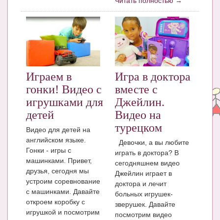
Читать полностью →
Блог Администратора
О проекте
Сотрудничество. Авторам
Играем в
Игра в доктора
гонки! Видео с
вместе с
игрушками для
Джейлин.
детей
Видео на
турецком
Видео для детей на
английском языке.
Девочки, а вы любите
Гонки - игры с
играть в доктора? В
машинками. Привет,
сегодняшнем видео
друзья, сегодня мы
Джейлин играет в
устроим соревнование
доктора и лечит
с машинками. Давайте
больных игрушек-
откроем коробку с
зверушек. Давайте
игрушкой и посмотрим
посмотрим видео