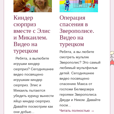
ЧАТ
КНИГИ
Киндер
Операция
сюрприз
спасения в
Рекомендовано
вместе с Элис
Зверополисе.
Сказки
и Микаилем.
Видео на
Видео на
турецком
ПСИХОЛОГИЯ
турецком
Ребята, а вы любите
ЗДОРОВЬЕ
смотреть мультик
Ребята, а вылюбите
Зверополис? Это самый
игрушки киндер
МОДА И КРАСОТА
любимый мультфильм
сюрприз? Сегодняшнее
детей. Сегодняшнее
видео посвящено
КОНКУРСЫ
видео посвящено
игрушкам киндер
спасению Макса от
СООБЩЕСТВА
сюрприз. Элис и
госпожи Белверзера
Микаиль пытаются
БЛОГИ
героями Зверополиса
убедить курицу вынести
Джуди и Ником. Давайте
яйцо киндер сюрприз.
БЕРЕМЕННОСТЬ
посм...
Давайте посмотрим как
Читать полностью →
они добью...
Календарь беременности