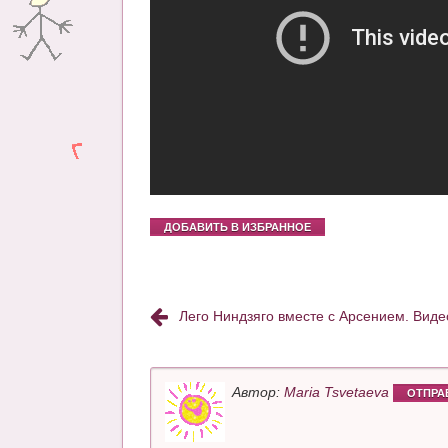
ДОБАВИТЬ В ИЗБРАННОЕ
Лего Ниндзяго вместе с Арсением. Виде
Автор:
Maria Tsvetaeva
ОТПРА