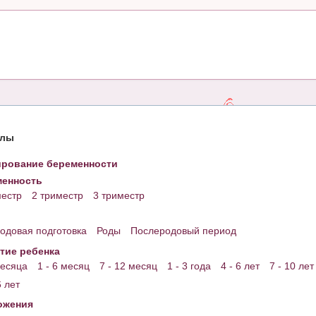
елы
рование беременности
енность
местр
2 триместр
3 триместр
одовая подготовка
Роды
Послеродовый период
тие ребенка
месяца
1 - 6 месяц
7 - 12 месяц
1 - 3 года
4 - 6 лет
7 - 10 лет
6 лет
ожения