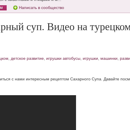
Написать в сообщество
ОМ
арный суп. Видео на турецко
ецком
,
детское развитие
,
игрушки автобусы
,
игрушки
,
машинки
,
разв
литься с нами интересным рецептом Сахарного Супа. Давайте пос