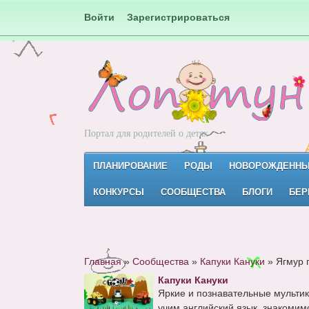
Войти
Зарегистрироваться
Портал для родителей о детях
ПЛАНИРОВАНИЕ
РОДЫ
НОВОРОЖДЕНН
КОНКУРСЫ
СООБЩЕСТВА
БЛОГИ
БЕР
Главная
»
Сообщества
»
Капуки Кануки
»
Ягмур 
Капуки Кануки
Яркие и познавательные мультик
учим английский язык, знакомимс