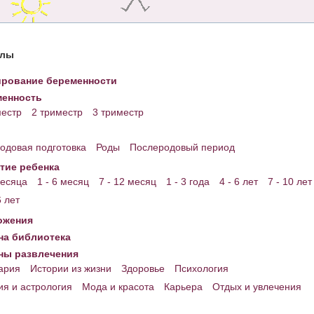
елы
рование беременности
енность
местр
2 триместр
3 триместр
одовая подготовка
Роды
Послеродовый период
тие ребенка
месяца
1 - 6 месяц
7 - 12 месяц
1 - 3 года
4 - 6 лет
7 - 10 лет
6 лет
ожения
а библиотека
ны развлечения
ария
Истории из жизни
Здоровье
Психология
ия и астрология
Мода и красота
Карьера
Отдых и увлечения