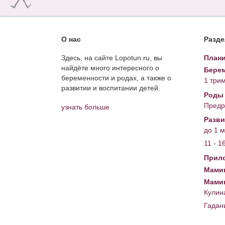
О нас
Разд
Здесь, на сайте Lopotun.ru, вы
Плани
найдёте много интересного о
Берем
беременности и родах, а также о
1 три
развитии и воспитании детей.
Роды
Предр
узнать больше
Разви
до 1 
11 - 1
Прил
Мамин
Мами
Кулин
Гадан