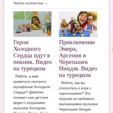
Читать полностью →
Энциклопедия
МАМИНА БИБЛИОТЕКА
Имена. Святцы
Энциклопедия беременных
Герои
Приключение
Мамина энциклопедия
Холодного
Эмира,
Сердца идут в
Арсения и
СЕРВИСЫ И ПРИЛОЖЕНИЯ
пикник. Видео
Черепашек
Сервис. Оценка роста и веса ребенка
на турецком
Ниндзя. Видео
на турецком
Ребята, а вам
Приложения для Android
нравиться смотреть
Ребята, как вы
Полезные ссылки
мульфильм Холодное
относитесь к игре с
Сердце? Джейлин
черепашками? Это
Опросы
покажет нам детское
игрушки из любимого
видео с игрушками
мальчишками мультика
НОВОСТИ ЛОПОТУНА
мультика Холодное
Черепашки Ниндзя.