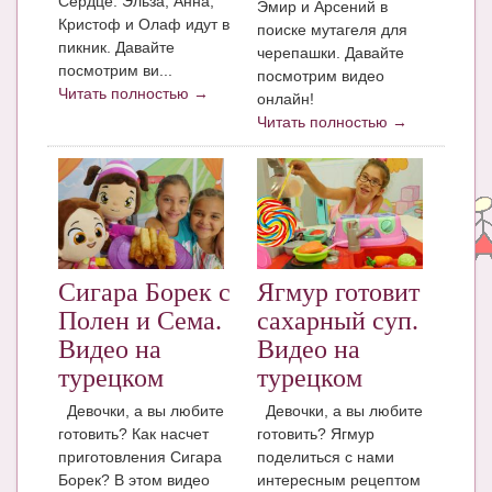
Сердце. Эльза, Анна,
Эмир и Арсений в
Блог Администратора
Кристоф и Олаф идут в
поиске мутагеля для
пикник. Давайте
О проекте
черепашки. Давайте
посмотрим ви...
посмотрим видео
Сотрудничество. Авторам
Читать полностью →
онлайн!
Читать полностью →
Сигара Борек с
Ягмур готовит
Полен и Сема.
сахарный суп.
Видео на
Видео на
турецком
турецком
Девочки, а вы любите
Девочки, а вы любите
готовить? Как насчет
готовить? Ягмур
приготовления Сигара
поделиться с нами
Борек? В этом видео
интересным рецептом