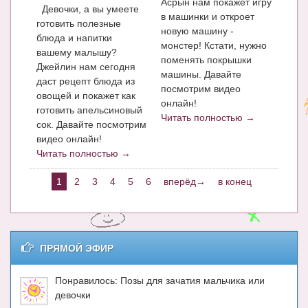
Асрын нам покажет игру
Девочки, а вы умеете
в машинки и откроет
готовить полезные
новую машину -
блюда и напитки
монстер! Кстати, нужно
вашему малышу?
поменять покрышки
Джейлин нам сегодня
машины. Давайте
даст рецепт блюда из
посмотрим видео
овощей и покажет как
онлайн!
готовить апельсиновый
Читать полностью →
сок. Давайте посмотрим
видео онлайн!
Читать полностью →
1
2
3
4
5
6
вперёд→
в конец
ПРЯМОЙ ЭФИР
Понравилось: Позы для зачатия мальчика или
девочки