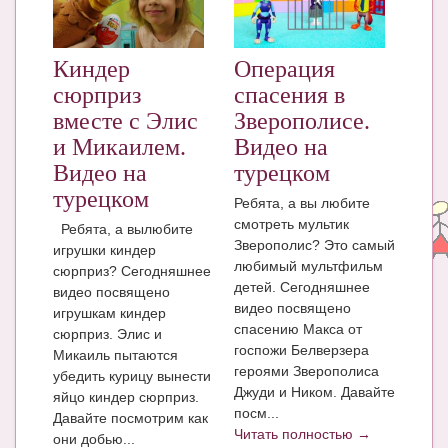
ЧАТ
КНИГИ
Киндер
Операция
сюрприз
спасения в
Рекомендовано
вместе с Элис
Зверополисе.
Сказки
и Микаилем.
Видео на
Видео на
турецком
ПСИХОЛОГИЯ
турецком
Ребята, а вы любите
ЗДОРОВЬЕ
смотреть мультик
Ребята, а вылюбите
Зверополис? Это самый
игрушки киндер
МОДА И КРАСОТА
любимый мультфильм
сюрприз? Сегодняшнее
детей. Сегодняшнее
видео посвящено
КОНКУРСЫ
видео посвящено
игрушкам киндер
спасению Макса от
СООБЩЕСТВА
сюрприз. Элис и
госпожи Белверзера
Микаиль пытаются
БЛОГИ
героями Зверополиса
убедить курицу вынести
Джуди и Ником. Давайте
яйцо киндер сюрприз.
БЕРЕМЕННОСТЬ
посм...
Давайте посмотрим как
Читать полностью →
они добью...
Календарь беременности