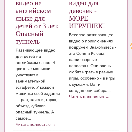
видео на
видео для
английском
девочек -
языке для
МОРЕ
детей от 3 лет.
ИГРУШЕК!
Опасный
Веселое развивающее
туннель
видео о приключениях
подружек! Знакомьтесь -
Развивающее видео
это Соня и Ксюша,
для детей на
наши озорные
английском языке. 4
непоседы. Они очень
цветные машинки
любят играть в разные
участвуют в
игры, особенно - в игры
занимательной
с куклами. Вот и
эстафете. У каждой
сегодня они собира...
машинки своё задание
Читать полностью →
– трап, качели, горка,
объезд кубиков,
опасный туннель. А
самое...
Читать полностью →