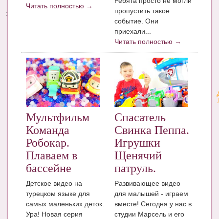
Ребята просто не могли
Читать полностью →
пропустить такое
Энциклопедия
событие. Они
приехали...
МАМИНА БИБЛИОТЕКА
Читать полностью →
Имена. Святцы
Энциклопедия беременных
Мамина энциклопедия
СЕРВИСЫ И ПРИЛОЖЕНИЯ
Мультфильм
Спасатель
Команда
Свинка Пеппа.
Сервис. Оценка роста и веса ребенка
Робокар.
Игрушки
Приложения для Android
Плаваем в
Щенячий
бассейне
патруль.
Полезные ссылки
Детское видео на
Развивающее видео
Опросы
турецком языке для
для малышей - играем
самых маленьких деток.
вместе! Сегодня у нас в
НОВОСТИ ЛОПОТУНА
Ура! Новая серия
студии Марсель и его