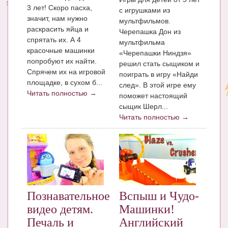
3 лет! Скоро пасха,
с игрушками из
значит, нам нужно
мультфильмов.
раскрасить яйца и
Черепашка Дон из
спрятать их. А 4
мультфильма
красочные машинки
«Черепашки Ниндзя»
попробуют их найти.
решил стать сыщиком и
Спрячем их на игровой
поиграть в игру «Найди
площадке, в сухом б...
след». В этой игре ему
Читать полностью →
поможет настоящий
сыщик Шерл...
Читать полностью →
Познавательное
Вспыш и Чудо-
видео детям.
Машинки!
Печаль и
Английский