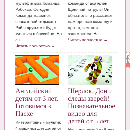
Блог Администратора
мультфильма Команда
команда спасателей
Робокар. Сегодня
Щенячий патруль! Он
О проекте
Команда машинок-
обязательно расскажет
спасателей отдыхает.
нам про всю команду и
Сотрудничество. Авторам
Рой с друзьями будет
про то, чем они
купаться в бассейне. Но
занимаются. Но...
сн...
Читать полностью →
Читать полностью →
Английский
Шерлок, Дон и
детям от 3 лет.
следы зверей!
Готовимся к
Познавательное
Пасхе
видео для
детей от 5 лет
Интерактивный мультик
4 машинки для детей от
Игры для детей от 5 лет