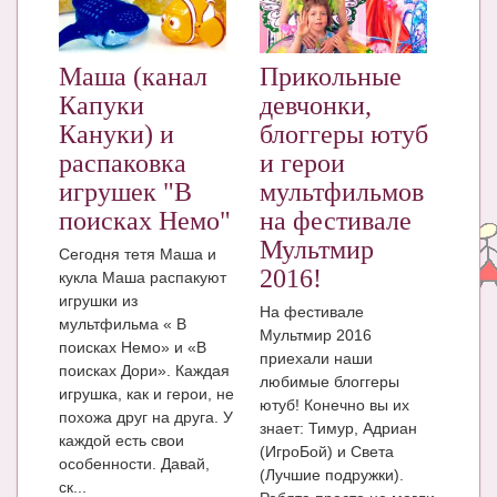
ЧАТ
КНИГИ
Маша (канал
Прикольные
Капуки
девчонки,
Рекомендовано
Кануки) и
блоггеры ютуб
Сказки
распаковка
и герои
игрушек "В
мультфильмов
ПСИХОЛОГИЯ
поисках Немо"
на фестивале
ЗДОРОВЬЕ
Мультмир
Сегодня тетя Маша и
2016!
кукла Маша распакуют
МОДА И КРАСОТА
игрушки из
На фестивале
мультфильма « В
КОНКУРСЫ
Мультмир 2016
поисках Немо» и «В
приехали наши
СООБЩЕСТВА
поисках Дори». Каждая
любимые блоггеры
игрушка, как и герои, не
ютуб! Конечно вы их
БЛОГИ
похожа друг на друга. У
знает: Тимур, Адриан
каждой есть свои
БЕРЕМЕННОСТЬ
(ИгроБой) и Света
особенности. Давай,
(Лучшие подружки).
ск...
Календарь беременности