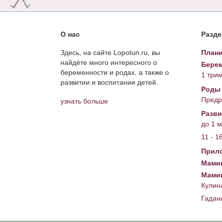
О нас
Разд
Здесь, на сайте Lopotun.ru, вы
Плани
найдёте много интересного о
Берем
беременности и родах, а также о
1 три
развитии и воспитании детей.
Роды
Предр
узнать больше
Разви
до 1 
11 - 1
Прил
Мамин
Мами
Кулин
Гадан