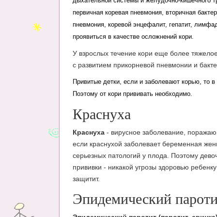
дыхательной системы и желудочно-кишечного трак
первичная коревая пневмония, вторичная бакте
пневмония, коревой энцефалит, гепатит, лимфа
проявиться в качестве осложнений кори.
У взрослых течение кори еще более тяжелое,
с развитием прикорневой пневмонии и бак
Привитые детки, если и заболевают корью, то в
Поэтому от кори прививать необходимо.
Краснуха
Краснуха
- вирусное заболевание, поражаю
если краснухой заболевает беременная женщ
серьезных патологий у плода. Поэтому девоч
прививки - никакой угрозы здоровью ребенку
защитит.
Эпидемический парот