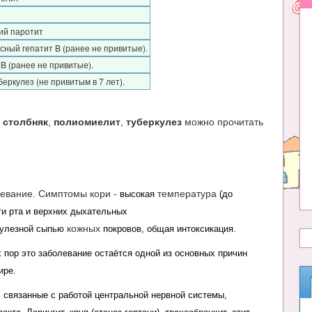
кий паротит
сный гепатит B (ранее не привитые).
 B (ранее не привитые).
еркулез (не привитым в 7 лет).
,
столбняк
,
полиомиелит
,
туберкулез
можно прочитать
левание. Симптомы кори -
температура
высокая
(до
ти рта и верхних дыхательных
кожных
пулезной сыпью
покровов, общая интоксикация.
х пор это заболевание остаётся одной из основных причин
ире.
 связанные с работой центральной нервной системы,