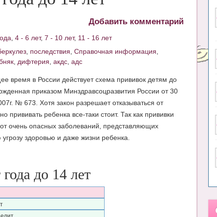
Добавить комментарий
года
,
4 - 6 лет
,
7 - 10 лет
,
11 - 16 лет
беркулез
,
последствия
,
Справочная информация
,
бняк
,
дифтерия
,
акдс
,
адс
ее время в России действует схема прививок детям до
ержденная приказом Минздравсоцразвития России от 30
007г. № 673. Хотя закон разрешает отказываться от
но прививать ребенка все-таки стоит. Так как прививки
от очень опасных заболеваний, представляющих
 угрозу здоровью и даже жизни ребенка.
года до 14 лет
т
иелит