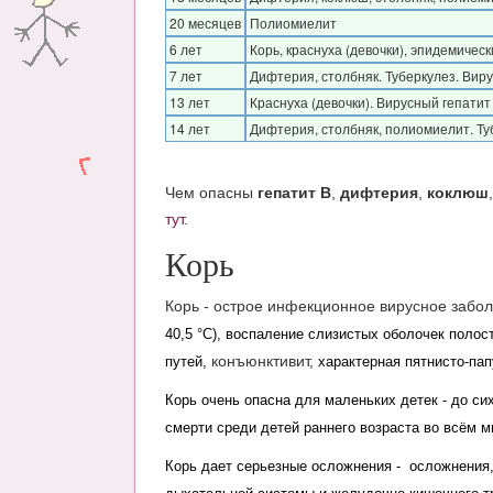
20 месяцев
Полиомиелит
6 лет
Корь, краснуха (девочки), эпидемичес
7 лет
Дифтерия, столбняк. Туберкулез. Виру
13 лет
Краснуха (девочки). Вирусный гепатит
14 лет
Дифтерия, столбняк, полиомиелит. Туб
Чем опасны
гепатит В
,
дифтерия
,
коклюш
тут
.
Корь
Корь - острое инфекционное вирусное забо
40,5 °C), воспаление слизистых оболочек полос
конъюнктивит,
путей,
характерная пятнисто-па
Корь очень опасна для маленьких детек - до си
смерти среди детей раннего возраста во всём м
Корь дает серьезные осложнения - осложнения,