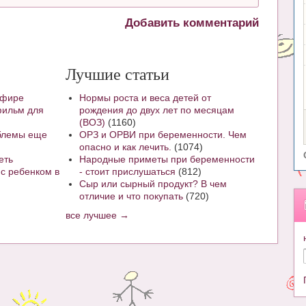
Добавить комментарий
Лучшие статьи
эфире
Нормы роста и веса детей от
тфильм для
рождения до двух лет по месяцам
(ВОЗ)
(1160)
облемы еще
ОРЗ и ОРВИ при беременности. Чем
опасно и как лечить.
(1074)
еть
Народные приметы при беременности
 с ребенком в
- стоит прислушаться
(812)
Сыр или сырный продукт? В чем
отличие и что покупать
(720)
все лучшее →