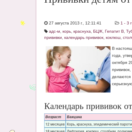
27 августа 2013 г., 12:11:41
1 - 3 
адс-м
,
корь
,
краснуха
,
БЦЖ
,
Гепатит B
,
Ту
прививки
,
календарь прививок
,
коклюш
,
стол
В настоящ
года, утв
октября 2
прививок, 
делаются 
серьезную
Календарь прививок от 
Возраст
Вакцина
12 месяцев
Корь, краснуха, эпидемический пароти
18 месяцев
Дифтерия, коклюш, столбняк, полиом