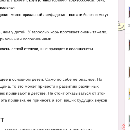
та. Ларингит, круп (стеноз гортани), трахеобронхит, отит,
риальная
денит, мезентериальный лимфаденит - все эти болезни могут
3
 чем у детей. У взрослых корь протекает очень тяжело,
териальными осложнениями.
 очень легкой степени, и не приводит к осложнениям.
щее в основном детей. Само по себе не опасное. Но
ина, то это может привести к развитию различных
ек прививают в детстве. Не стоит отказываться от этой
 эта прививка не принесет, а вот ваших будущих внуков
ит