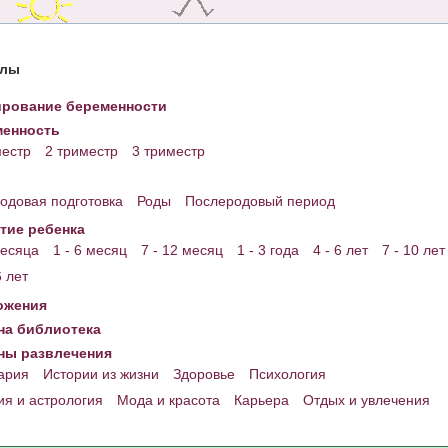
елы
рование беременности
енность
местр
2 триместр
3 триместр
одовая подготовка
Роды
Послеродовый период
тие ребенка
месяца
1 - 6 месяц
7 - 12 месяц
1 - 3 года
4 - 6 лет
7 - 10 лет
6 лет
ожения
а библиотека
ны развлечения
ария
Истории из жизни
Здоровье
Психология
ия и астрология
Мода и красота
Карьера
Отдых и увлечения