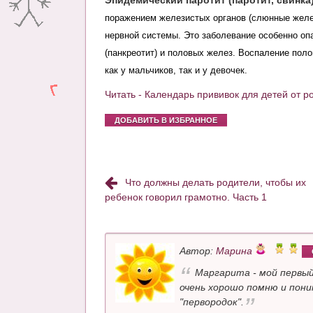
Эпидемический паротит (паротит, свинка
поражением железистых органов (слюнные желе
нервной системы. Это заболевание особенно о
(панкреотит) и половых желез. Воспаление пол
как у мальчиков, так и у девочек.
Читать - Календарь прививок для детей от р
ДОБАВИТЬ В ИЗБРАННОЕ
Что должны делать родители, чтобы их
ребенок говорил грамотно. Часть 1
Автор:
Марина
Маргарита - мой первый
очень хорошо помню и пони
"первородок".