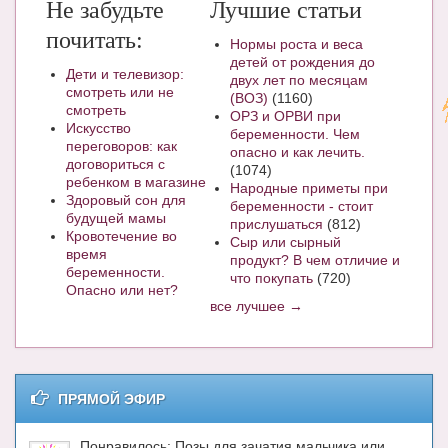
Не забудьте
Лучшие статьи
почитать:
Нормы роста и веса
детей от рождения до
Дети и телевизор:
двух лет по месяцам
смотреть или не
(ВОЗ)
(1160)
смотреть
ОРЗ и ОРВИ при
Искусство
беременности. Чем
переговоров: как
опасно и как лечить.
договориться с
(1074)
ребенком в магазине
Народные приметы при
Здоровый сон для
беременности - стоит
будущей мамы
прислушаться
(812)
Кровотечение во
Сыр или сырный
время
продукт? В чем отличие и
беременности.
что покупать
(720)
Опасно или нет?
все лучшее →
ПРЯМОЙ ЭФИР
Понравилось: Позы для зачатия мальчика или