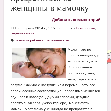
женщины в мамочку
ЧАТ
КНИГИ
Добавить комментарий
Рекомендовано
13 февраля 2014 г., 1:15:05
Психология
,
Беременность
Сказки
развитие ребенка
,
беременность
ПСИХОЛОГИЯ
Мама – это не
ЗДОРОВЬЕ
просто женщина, у
которой есть дети.
МОДА И КРАСОТА
Это особенное
КОНКУРСЫ
состояние души,
тела, характера и
СООБЩЕСТВА
разума. Обычно с наступлением беременности все
перечисленные составляющие необратимо меняются
БЛОГИ
один раз и навсегда. Другими словами, девушка,
БЕРЕМЕННОСТЬ
посвятившая себя учебе/ карьере, может стать
мамой. А вот мама уже никогда не превратится в
Календарь беременности