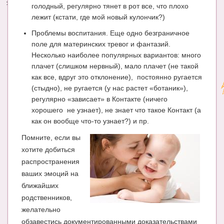
голодный, регулярно тянет в рот все, что плохо
лежит (кстати, где мой новый кулончик?)
Проблемы воспитания. Еще одно безграничное
поле для материнских тревог и фантазий.
Несколько наиболее популярных вариантов: много
плачет (слишком нервный), мало плачет (не такой
как все, вдруг это отклонение), постоянно ругается
(стыдно), не ругается (у нас растет «ботаник»),
регулярно «зависает» в Контакте (ничего
хорошего не узнает), не знает что такое Контакт (а
как он вообще что-то узнает?) и пр.
Помните, если вы
хотите добиться
распространения
ваших эмоций на
ближайших
родственников,
желательно
обзавестись документированными доказательствами