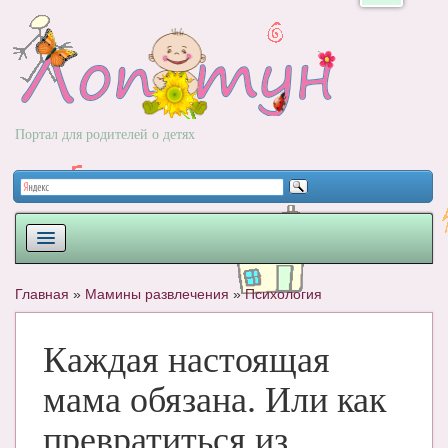
Портал для родителей о детях
ПЛАНИРОВАНИЕ
Главная
»
Мамины развлечения
»
Психология
РОДЫ
Каждая настоящая
НОВОРОЖДЕННЫЙ
мама обязана. Или как
РАЗВИТИЕ
превратиться из
ВОПРОС-ОТВЕТ