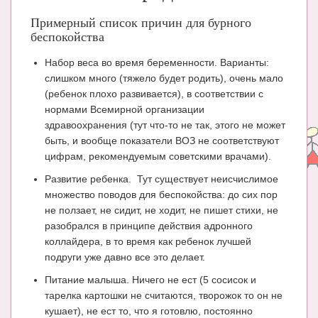
Блог Администратора
Примерный список причин для бурного
О проекте
беспокойства
Сотрудничество. Авторам
Набор веса во время беременности. Варианты:
слишком много (тяжело будет родить), очень мало
(ребенок плохо развивается), в соответствии с
нормами Всемирной организации
здравоохранения (тут что-то не так, этого не может
быть, и вообще показатели ВОЗ не соответствуют
цифрам, рекомендуемым советскими врачами).
Развитие ребенка. Тут существует неисчислимое
множество поводов для беспокойства: до сих пор
не ползает, не сидит, не ходит, не пишет стихи, не
разобрался в принципе действия адронного
коллайдера, в то время как ребенок лучшей
подруги уже давно все это делает.
Питание малыша. Ничего не ест (5 сосисок и
тарелка картошки не считаются, творожок то он не
кушает), не ест то, что я готовлю, постоянно