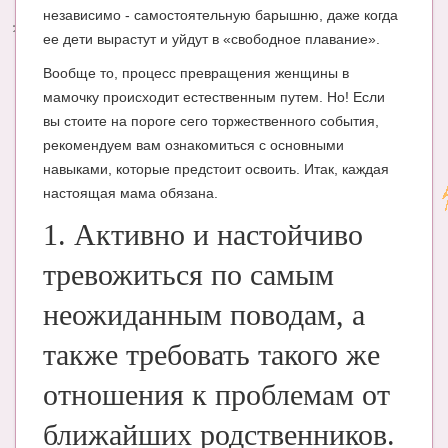
независимо - самостоятельную барышню, даже когда
Энциклопедия
ее дети вырастут и уйдут в «свободное плавание».
Вообще то, процесс превращения женщины в
МАМИНА БИБЛИОТЕКА
мамочку происходит естественным путем. Но! Если
Имена. Святцы
вы стоите на пороге сего торжественного события,
рекомендуем вам ознакомиться с основными
Энциклопедия беременных
навыками, которые предстоит освоить. Итак, каждая
Мамина энциклопедия
настоящая мама обязана.
1. Активно и настойчиво
СЕРВИСЫ И ПРИЛОЖЕНИЯ
Сервис. Оценка роста и веса ребенка
тревожиться по самым
Приложения для Android
неожиданным поводам, а
Полезные ссылки
также требовать такого же
Опросы
отношения к проблемам от
НОВОСТИ ЛОПОТУНА
ближайших родственников.