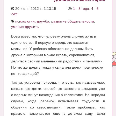
ЧАТ
20 июня 2012 г., 1:13:15
1 - 3 года
,
4 - 6
лет
КНИГИ
психология
,
дружба
,
развитие общительности
,
Рекомендовано
умение дружить
Сказки
Всем известно, что человеку очень сложно жить в
одиночестве. В первую очередь это касается
ПСИХОЛОГИЯ
малышей. У ребенка обязательно должны быть
друзья с которыми можно играть, соревноваться,
ЗДОРОВЬЕ
делиться своими маленькими радостями и печалями.
МОДА И КРАСОТА
Но что же делать, когда у сына или дочки практически
нет товарищей?
КОНКУРСЫ
Так уж устроена природа, что есть, так называемые,
СООБЩЕСТВА
контактные детки, способные завести знакомство уже
с первых минут нахождения в коллективе. Но нередки
БЛОГИ
случаи, когда ребенок испытывает трудности в
БЕРЕМЕННОСТЬ
общении со сверстниками. Такие проблемы, как
правило, замечаются еще в детском саду. Если
Календарь беременности