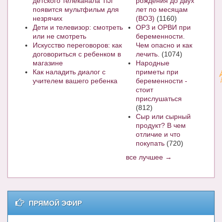
детского телеканала TiJi
рождения до двух
появится мультфильм для
лет по месяцам
незрячих
(ВОЗ)
(1160)
Дети и телевизор: смотреть
ОРЗ и ОРВИ при
или не смотреть
беременности.
Искусство переговоров: как
Чем опасно и как
договориться с ребенком в
лечить.
(1074)
магазине
Народные
Как наладить диалог с
приметы при
учителем вашего ребенка
беременности -
стоит
прислушаться
(812)
Сыр или сырный
продукт? В чем
отличие и что
покупать
(720)
все лучшее →
ПРЯМОЙ ЭФИР