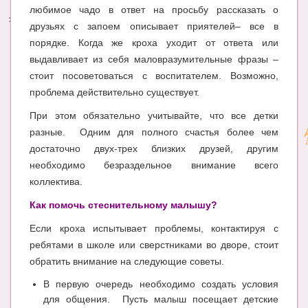
любимое чадо в ответ на просьбу рассказать о
Энциклопедия
друзьях с запоем описывает приятелей– все в
порядке. Когда же кроха уходит от ответа или
МАМИНА БИБЛИОТЕКА
выдавливает из себя маловразумительные фразы –
стоит посоветоваться с воспитателем. Возможно,
Имена. Святцы
проблема действительно существует.
Энциклопедия беременных
При этом обязательно учитывайте, что все детки
Мамина энциклопедия
разные. Одним для полного счастья более чем
достаточно двух-трех близких друзей, другим
СЕРВИСЫ И ПРИЛОЖЕНИЯ
необходимо безраздельное внимание всего
коллектива.
Сервис. Оценка роста и веса ребенка
Как помочь стеснительному малышу?
Приложения для Android
Если кроха испытывает проблемы, контактируя с
Полезные ссылки
ребятами в школе или сверстниками во дворе, стоит
Опросы
обратить внимание на следующие советы.
В первую очередь необходимо создать условия
НОВОСТИ ЛОПОТУНА
для общения. Пусть малыш посещает детские