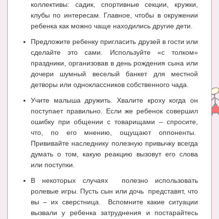
Блог Администратора
коллективы: садик, спортивные секции, кружки,
клубы по интересам. Главное, чтобы в окружении
О проекте
ребенка как можно чаще находились другие дети.
Сотрудничество. Авторам
Предложите ребенку пригласить друзей в гости или
сделайте это сами. Используйте «с толком»
праздники, организовав в день рождения сына или
дочери шумный веселый банкет для местной
детворы или одноклассников собственного чада.
Учите малыша дружить. Хвалите кроху когда он
поступает правильно. Если же ребенок совершил
ошибку при общении с товарищами – спросите,
что, по его мнению, ощущают оппоненты.
Прививайте наследнику полезную привычку всегда
думать о том, какую реакцию вызовут его слова
или поступки.
В некоторых случаях полезно использовать
ролевые игры. Пусть сын или дочь представят, что
вы – их сверстница. Вспомните какие ситуации
вызвали у ребенка затруднения и постарайтесь