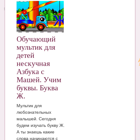
Энциклопедия
МАМИНА БИБЛИОТЕКА
Имена. Святцы
Обучающий
мультик для
Энциклопедия беременных
детей
Мамина энциклопедия
нескучная
Азбука с
СЕРВИСЫ И ПРИЛОЖЕНИЯ
Машей. Учим
Сервис. Оценка роста и веса ребенка
буквы. Буква
Ж.
Приложения для Android
Мультик для
Полезные ссылки
любознательных
Опросы
малышей. Сегодня
будем изучать букву Ж.
НОВОСТИ ЛОПОТУНА
А ты знаешь какие
слова начинаются с