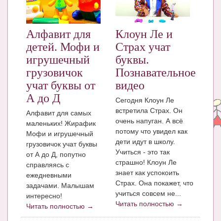
ЧАТ
КНИГИ
Алфавит для
Клоун Ле и
детей. Мофи и
Страх учат
Рекомендовано
игрушечный
буквы.
Сказки
грузовичок
Познавательное
учат буквы от
видео
ПСИХОЛОГИЯ
А до Д
Сегодня Клоун Ле
ЗДОРОВЬЕ
встретила Страх. Он
Алфавит для самых
очень напуган. А всё
маленьких! Жирафик
МОДА И КРАСОТА
потому что увидел как
Мофи и игрушечный
дети идут в школу.
грузовичок учат буквы
КОНКУРСЫ
Учиться - это так
от А до Д, попутно
страшно! Клоун Ле
СООБЩЕСТВА
справляясь с
знает как успокоить
ежедневными
БЛОГИ
Страх. Она покажет, что
задачами. Малышам
учиться совсем не...
интересно!
БЕРЕМЕННОСТЬ
Читать полностью →
Читать полностью →
Календарь беременности