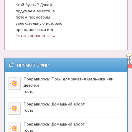
Блог Администратора
этой буквы? Давай
подумаем вместе, а
О проекте
потом посмотрим
увлекательную историю
Сотрудничество. Авторам
про паровозики и д...
Читать полностью →
ПРЯМОЙ ЭФИР
Понравилось: Позы для зачатия мальчика или
девочки
гость
Понравилось: Домашний аборт
гость
Понравилось: Домашний аборт
гость