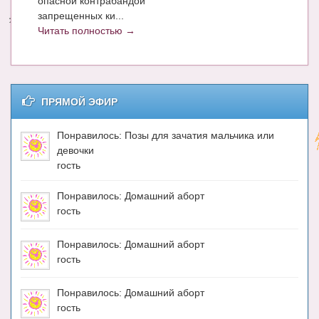
опасной контрабандой
запрещенных ки...
Энциклопедия
Читать полностью →
МАМИНА БИБЛИОТЕКА
Имена. Святцы
ПРЯМОЙ ЭФИР
Энциклопедия беременных
Мамина энциклопедия
Понравилось: Позы для зачатия мальчика или
девочки
СЕРВИСЫ И ПРИЛОЖЕНИЯ
гость
Сервис. Оценка роста и веса ребенка
Понравилось: Домашний аборт
гость
Приложения для Android
Полезные ссылки
Понравилось: Домашний аборт
гость
Опросы
Понравилось: Домашний аборт
НОВОСТИ ЛОПОТУНА
гость