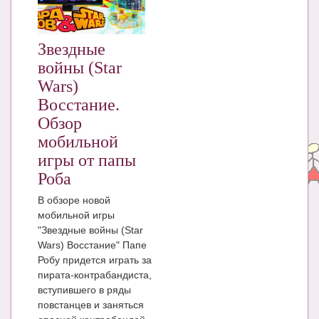
ЧАТ
КНИГИ
Звездные
войны (Star
Рекомендовано
Wars)
Сказки
Восстание.
Обзор
ПСИХОЛОГИЯ
мобильной
ЗДОРОВЬЕ
игры от папы
Роба
МОДА И КРАСОТА
В обзоре новой
КОНКУРСЫ
мобильной игры
"Звездные войны (Star
СООБЩЕСТВА
Wars) Восстание" Папе
Робу придется играть за
БЛОГИ
пирата-контрабандиста,
БЕРЕМЕННОСТЬ
вступившего в ряды
повстанцев и заняться
Календарь беременности