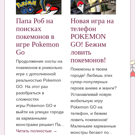
ЧАТ
КНИГИ
Папа Роб на
Новая игра на
поисках
телефон
Рекомендовано
покемонов в
POKEMON
Сказки
игре Pokemon
GO! Бежим
Go
ловить
ПСИХОЛОГИЯ
покемонов!
Продолжение охоты на
ЗДОРОВЬЕ
покемонов в уникольно
Покемоны в твоем
игре с дополненной
городе! Любишь этих
МОДА И КРАСОТА
реальностью Pokemon
супер-популярных
GO. На этот раз
героев аниме и манги?
КОНКУРСЫ
разобраться в
Устанавливай новую
сложностях
СООБЩЕСТВА
мобильную игру
игры Pokemon GO и
Pokemon GO на
БЛОГИ
выйти на улицах города
телефон, и бежим
за карманными
ловить покемонов!
БЕРЕМЕННОСТЬ
монстрами решает Па...
Маленькие карманные
Читать полностью →
монстры бегают по...
Календарь беременности