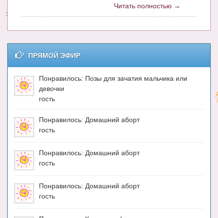
Читать полностью →
Энциклопедия
МАМИНА БИБЛИОТЕКА
Имена. Святцы
ПРЯМОЙ ЭФИР
Энциклопедия беременных
Понравилось: Позы для зачатия мальчика или
девочки
Мамина энциклопедия
гость
СЕРВИСЫ И ПРИЛОЖЕНИЯ
Понравилось: Домашний аборт
Сервис. Оценка роста и веса ребенка
гость
Приложения для Android
Понравилось: Домашний аборт
гость
Полезные ссылки
Опросы
Понравилось: Домашний аборт
гость
НОВОСТИ ЛОПОТУНА