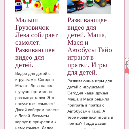
ЧАТ
КНИГИ
Малыш
Развивающее
Грузовичок
видео для
Рекомендовано
Лева собирает
детей. Маша,
Сказки
самолет.
Мася и
Развивающее
Автобусы Тайо
ПСИХОЛОГИЯ
видео для
играют в
ЗДОРОВЬЕ
детей.
прятки. Игры
для детей.
МОДА И КРАСОТА
Видео для детей с
игрушками. Сегодня
Развивающие игры для
КОНКУРСЫ
Малыш Лева нашел
детей с игрушками!
шуруповерт и много
Сегодня наши друзья
СООБЩЕСТВА
разных деталек. Это
Маша и Мася решили
получиться самолет!
поиграть в прятки с
БЛОГИ
Давай соберем вместе
Автобусами Тайо. А
с Левой. Возьмем
БЕРЕМЕННОСТЬ
тебе нравиться играть в
корпус и прикрепим к
прятки? Тогда давай
нему крылья. Далее
Календарь беременности