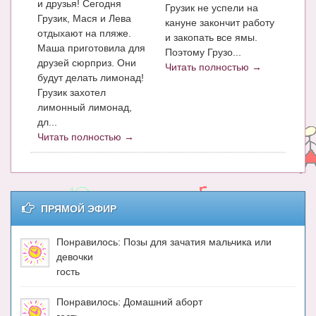
и друзья! Сегодня
Блог Администратора
Грузик не успели на
Грузик, Мася и Лева
кануне закончит работу
О проекте
отдыхают на пляже.
и закопать все ямы.
Маша приготовила для
Поэтому Грузо...
Сотрудничество. Авторам
друзей сюрприз. Они
Читать полностью →
будут делать лимонад!
Грузик захотел
лимонный лимонад,
дл...
Читать полностью →
ПРЯМОЙ ЭФИР
Понравилось: Позы для зачатия мальчика или
девочки
гость
Понравилось: Домашний аборт