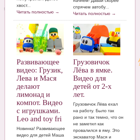
начнем! Давай скорее
хвост...
спрячем автобу...
Энциклопедия
Читать полностью →
Читать полностью →
МАМИНА БИБЛИОТЕКА
Имена. Святцы
Энциклопедия беременных
Мамина энциклопедия
Развивающее
Грузовичок
видео: Грузик,
Лёва в ямке.
СЕРВИСЫ И ПРИЛОЖЕНИЯ
Лева и Мася
Видео для
Сервис. Оценка роста и веса ребенка
делают
детей от 2-х
лимонад и
лет.
Приложения для Android
компот. Видео
Грузовичок Лёва ехал
Полезные ссылки
с игрушками.
на работу. Было так
рано и так темно, что он
Leo and toy fri
Опросы
не заметил как
Новинка! Развивающее
провалился в яму. Это
НОВОСТИ ЛОПОТУНА
видео для детей Маша
экскаватор Мася и