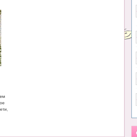
аем
ное
ети,