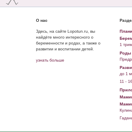
О нас
Разд
Здесь, на сайте Lopotun.ru, вы
Плани
найдёте много интересного о
Берем
беременности и родах, а также о
1 три
развитии и воспитании детей.
Роды
Предр
узнать больше
Разви
до 1 
11 - 1
Прил
Мамин
Мами
Кулин
Гадан