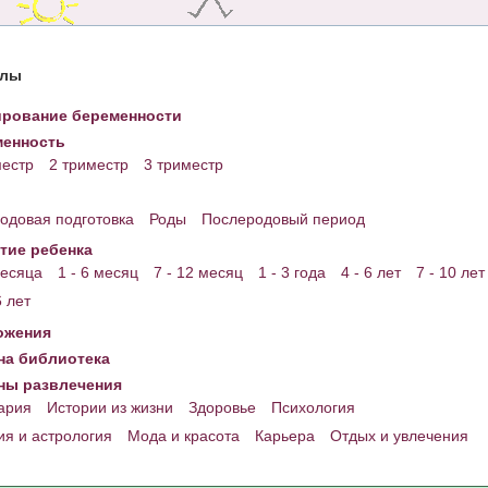
елы
рование беременности
енность
местр
2 триместр
3 триместр
одовая подготовка
Роды
Послеродовый период
тие ребенка
месяца
1 - 6 месяц
7 - 12 месяц
1 - 3 года
4 - 6 лет
7 - 10 лет
6 лет
ожения
а библиотека
ны развлечения
ария
Истории из жизни
Здоровье
Психология
ия и астрология
Мода и красота
Карьера
Отдых и увлечения