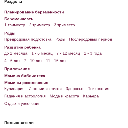
Разделы
Энциклопедия
Планирование беременности
Беременность
МАМИНА БИБЛИОТЕКА
1 триместр
2 триместр
3 триместр
Имена. Святцы
Роды
Предродовая подготовка
Роды
Послеродовый период
Энциклопедия беременных
Развитие ребенка
до 1 месяца
1 - 6 месяц
7 - 12 месяц
1 - 3 года
Мамина энциклопедия
4 - 6 лет
7 - 10 лет
11 - 16 лет
СЕРВИСЫ И ПРИЛОЖЕНИЯ
Приложения
Мамина библиотека
Сервис. Оценка роста и веса ребенка
Мамины развлечения
Приложения для Android
Кулинария
Истории из жизни
Здоровье
Психология
Гадания и астрология
Мода и красота
Карьера
Полезные ссылки
Отдых и увлечения
Опросы
НОВОСТИ ЛОПОТУНА
Пользователи