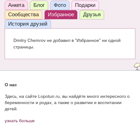
Анкета
Блог
Фото
Подарки
ЧАТ
Сообщества
Избранное
Друзья
КНИГИ
История друзей
Рекомендовано
Dmitry Chemrov не добавил в "Избранное" ни одной
Сказки
страницы.
ПСИХОЛОГИЯ
ЗДОРОВЬЕ
МОДА И КРАСОТА
О нас
КОНКУРСЫ
Здесь, на сайте Lopotun.ru, вы найдёте много интересного о
беременности и родах, а также о развитии и воспитании
СООБЩЕСТВА
детей.
БЛОГИ
узнать больше
БЕРЕМЕННОСТЬ
Календарь беременности