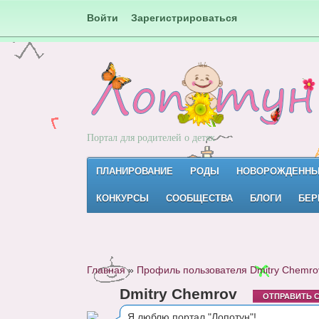
Войти
Зарегистрироваться
Портал для родителей о детях
ПЛАНИРОВАНИЕ
РОДЫ
НОВОРОЖДЕНН
КОНКУРСЫ
СООБЩЕСТВА
БЛОГИ
БЕР
Главная
»
Профиль пользователя Dmitry Chemro
Dmitry Chemrov
ОТПРАВИТЬ 
Я люблю портал "Лопотун"!