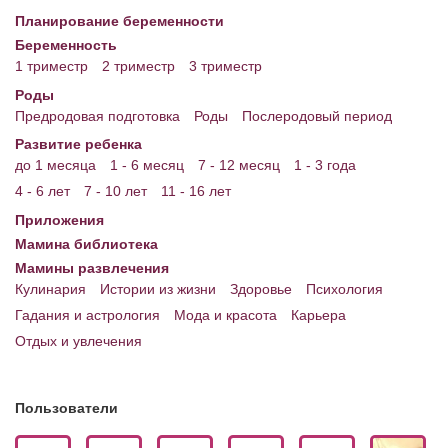
Планирование беременности
Энциклопедия
Беременность
1 триместр
2 триместр
3 триместр
МАМИНА БИБЛИОТЕКА
Роды
Имена. Святцы
Предродовая подготовка
Роды
Послеродовый период
Развитие ребенка
Энциклопедия беременных
до 1 месяца
1 - 6 месяц
7 - 12 месяц
1 - 3 года
Мамина энциклопедия
4 - 6 лет
7 - 10 лет
11 - 16 лет
Приложения
СЕРВИСЫ И ПРИЛОЖЕНИЯ
Мамина библиотека
Сервис. Оценка роста и веса ребенка
Мамины развлечения
Кулинария
Истории из жизни
Здоровье
Психология
Приложения для Android
Гадания и астрология
Мода и красота
Карьера
Отдых и увлечения
Полезные ссылки
Опросы
Пользователи
НОВОСТИ ЛОПОТУНА