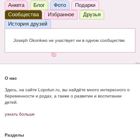
Анкета
Блог
Фото
Подарки
ЧАТ
Сообщества
Избранное
Друзья
КНИГИ
История друзей
Рекомендовано
Joseph Okonkwo не участвует ни в одном сообществе.
Сказки
ПСИХОЛОГИЯ
ЗДОРОВЬЕ
О нас
МОДА И КРАСОТА
Здесь, на сайте Lopotun.ru, вы найдёте много интересного о
КОНКУРСЫ
беременности и родах, а также о развитии и воспитании
детей.
СООБЩЕСТВА
узнать больше
БЛОГИ
БЕРЕМЕННОСТЬ
Разделы
Календарь беременности