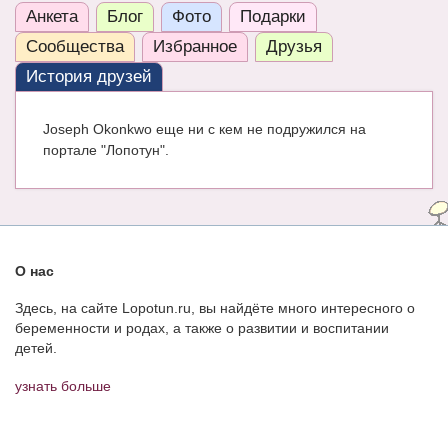
Анкета
Блог
Фото
Подарки
ЧАТ
Сообщества
Избранное
Друзья
КНИГИ
История друзей
Рекомендовано
Joseph Okonkwo еще ни с кем не подружился на
Сказки
портале "Лопотун".
ПСИХОЛОГИЯ
ЗДОРОВЬЕ
МОДА И КРАСОТА
О нас
КОНКУРСЫ
Здесь, на сайте Lopotun.ru, вы найдёте много интересного о
беременности и родах, а также о развитии и воспитании
СООБЩЕСТВА
детей.
БЛОГИ
узнать больше
БЕРЕМЕННОСТЬ
Календарь беременности