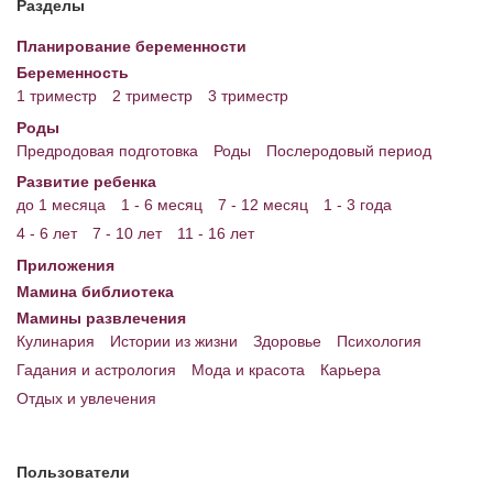
Разделы
Энциклопедия
Планирование беременности
Беременность
МАМИНА БИБЛИОТЕКА
1 триместр
2 триместр
3 триместр
Имена. Святцы
Роды
Предродовая подготовка
Роды
Послеродовый период
Энциклопедия беременных
Развитие ребенка
до 1 месяца
1 - 6 месяц
7 - 12 месяц
1 - 3 года
Мамина энциклопедия
4 - 6 лет
7 - 10 лет
11 - 16 лет
СЕРВИСЫ И ПРИЛОЖЕНИЯ
Приложения
Мамина библиотека
Сервис. Оценка роста и веса ребенка
Мамины развлечения
Приложения для Android
Кулинария
Истории из жизни
Здоровье
Психология
Гадания и астрология
Мода и красота
Карьера
Полезные ссылки
Отдых и увлечения
Опросы
НОВОСТИ ЛОПОТУНА
Пользователи