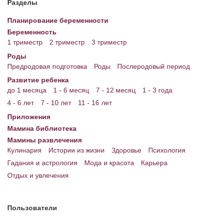
Разделы
Энциклопедия
Планирование беременности
Беременность
МАМИНА БИБЛИОТЕКА
1 триместр
2 триместр
3 триместр
Имена. Святцы
Роды
Предродовая подготовка
Роды
Послеродовый период
Энциклопедия беременных
Развитие ребенка
до 1 месяца
1 - 6 месяц
7 - 12 месяц
1 - 3 года
Мамина энциклопедия
4 - 6 лет
7 - 10 лет
11 - 16 лет
СЕРВИСЫ И ПРИЛОЖЕНИЯ
Приложения
Мамина библиотека
Сервис. Оценка роста и веса ребенка
Мамины развлечения
Приложения для Android
Кулинария
Истории из жизни
Здоровье
Психология
Гадания и астрология
Мода и красота
Карьера
Полезные ссылки
Отдых и увлечения
Опросы
НОВОСТИ ЛОПОТУНА
Пользователи