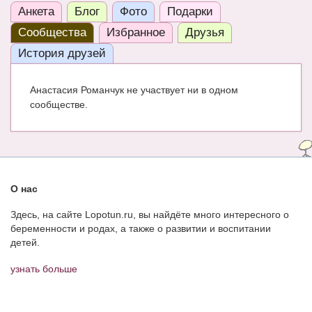
Анкета
Блог
Фото
Подарки
ЧАТ
Сообщества
Избранное
Друзья
КНИГИ
История друзей
Рекомендовано
Анастасия Романчук не участвует ни в одном
Сказки
сообществе.
ПСИХОЛОГИЯ
ЗДОРОВЬЕ
МОДА И КРАСОТА
О нас
КОНКУРСЫ
Здесь, на сайте Lopotun.ru, вы найдёте много интересного о
беременности и родах, а также о развитии и воспитании
СООБЩЕСТВА
детей.
БЛОГИ
узнать больше
БЕРЕМЕННОСТЬ
Календарь беременности