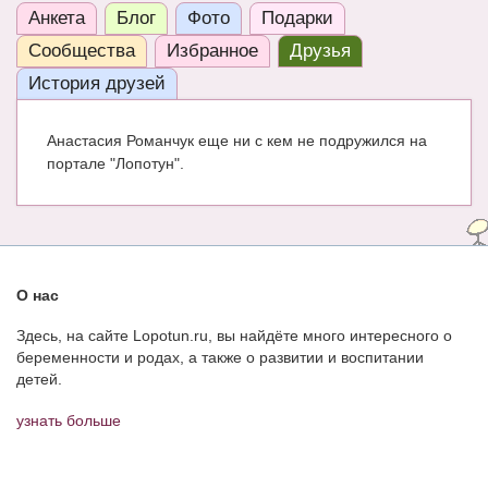
Анкета
Блог
Фото
Подарки
ЧАТ
Сообщества
Избранное
Друзья
КНИГИ
История друзей
Рекомендовано
Анастасия Романчук еще ни с кем не подружился на
Сказки
портале "Лопотун".
ПСИХОЛОГИЯ
ЗДОРОВЬЕ
МОДА И КРАСОТА
О нас
КОНКУРСЫ
Здесь, на сайте Lopotun.ru, вы найдёте много интересного о
беременности и родах, а также о развитии и воспитании
СООБЩЕСТВА
детей.
БЛОГИ
узнать больше
БЕРЕМЕННОСТЬ
Календарь беременности