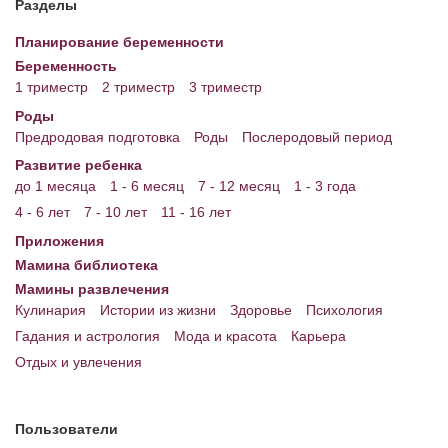
Разделы
Энциклопедия
Планирование беременности
Беременность
МАМИНА БИБЛИОТЕКА
1 триместр
2 триместр
3 триместр
Имена. Святцы
Роды
Предродовая подготовка
Роды
Послеродовый период
Энциклопедия беременных
Развитие ребенка
до 1 месяца
1 - 6 месяц
7 - 12 месяц
1 - 3 года
Мамина энциклопедия
4 - 6 лет
7 - 10 лет
11 - 16 лет
СЕРВИСЫ И ПРИЛОЖЕНИЯ
Приложения
Мамина библиотека
Сервис. Оценка роста и веса ребенка
Мамины развлечения
Приложения для Android
Кулинария
Истории из жизни
Здоровье
Психология
Гадания и астрология
Мода и красота
Карьера
Полезные ссылки
Отдых и увлечения
Опросы
НОВОСТИ ЛОПОТУНА
Пользователи