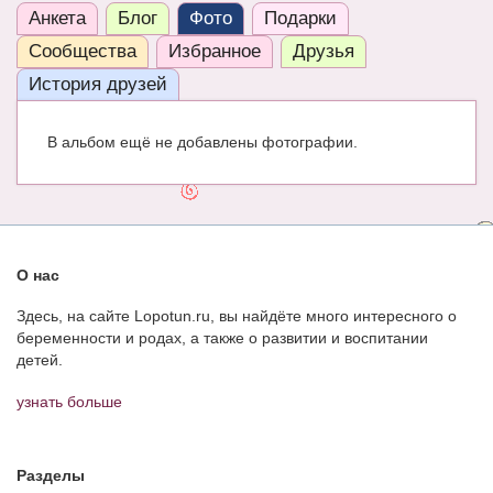
Анкета
Блог
Фото
Подарки
ЧАТ
Сообщества
Избранное
Друзья
КНИГИ
История друзей
Рекомендовано
В альбом ещё не добавлены фотографии.
Сказки
ПСИХОЛОГИЯ
ЗДОРОВЬЕ
О нас
МОДА И КРАСОТА
Здесь, на сайте Lopotun.ru, вы найдёте много интересного о
КОНКУРСЫ
беременности и родах, а также о развитии и воспитании
детей.
СООБЩЕСТВА
узнать больше
БЛОГИ
БЕРЕМЕННОСТЬ
Разделы
Календарь беременности