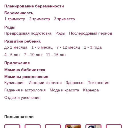
Планирование беременности
Энциклопедия
Беременность
1 триместр
2 триместр
3 триместр
МАМИНА БИБЛИОТЕКА
Роды
Имена. Святцы
Предродовая подготовка
Роды
Послеродовый период
Развитие ребенка
Энциклопедия беременных
до 1 месяца
1 - 6 месяц
7 - 12 месяц
1 - 3 года
Мамина энциклопедия
4 - 6 лет
7 - 10 лет
11 - 16 лет
Приложения
СЕРВИСЫ И ПРИЛОЖЕНИЯ
Мамина библиотека
Сервис. Оценка роста и веса ребенка
Мамины развлечения
Кулинария
Истории из жизни
Здоровье
Психология
Приложения для Android
Гадания и астрология
Мода и красота
Карьера
Отдых и увлечения
Полезные ссылки
Опросы
Пользователи
НОВОСТИ ЛОПОТУНА