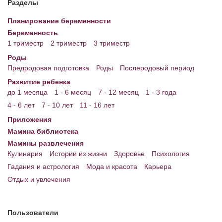
Разделы
Энциклопедия
Планирование беременности
Беременность
МАМИНА БИБЛИОТЕКА
1 триместр
2 триместр
3 триместр
Имена. Святцы
Роды
Предродовая подготовка
Роды
Послеродовый период
Энциклопедия беременных
Развитие ребенка
до 1 месяца
1 - 6 месяц
7 - 12 месяц
1 - 3 года
Мамина энциклопедия
4 - 6 лет
7 - 10 лет
11 - 16 лет
СЕРВИСЫ И ПРИЛОЖЕНИЯ
Приложения
Мамина библиотека
Сервис. Оценка роста и веса ребенка
Мамины развлечения
Приложения для Android
Кулинария
Истории из жизни
Здоровье
Психология
Гадания и астрология
Мода и красота
Карьера
Полезные ссылки
Отдых и увлечения
Опросы
НОВОСТИ ЛОПОТУНА
Пользователи