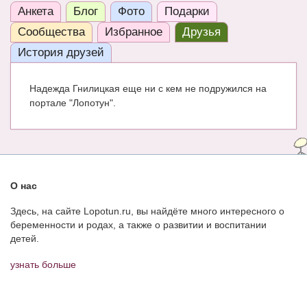
Анкета
Блог
Фото
Подарки
ЧАТ
Сообщества
Избранное
Друзья
КНИГИ
История друзей
Рекомендовано
Надежда Гнилицкая еще ни с кем не подружился на
Сказки
портале "Лопотун".
ПСИХОЛОГИЯ
ЗДОРОВЬЕ
МОДА И КРАСОТА
О нас
КОНКУРСЫ
Здесь, на сайте Lopotun.ru, вы найдёте много интересного о
беременности и родах, а также о развитии и воспитании
СООБЩЕСТВА
детей.
БЛОГИ
узнать больше
БЕРЕМЕННОСТЬ
Календарь беременности