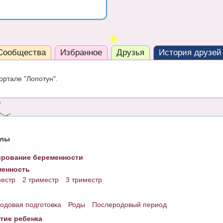
Сообщества
Избранное
Друзья
История друзей
ортале "Лопотун".
елы
рование беременности
енность
местр
2 триместр
3 триместр
одовая подготовка
Роды
Послеродовый период
тие ребенка