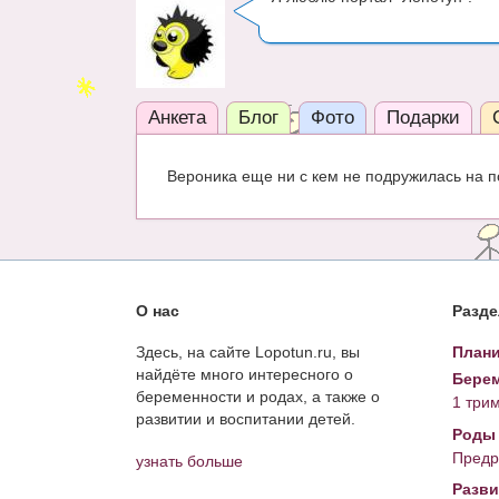
Анкета
Блог
Фото
Подарки
Вероника еще ни с кем не подружилась на п
О нас
Разд
Здесь, на сайте Lopotun.ru, вы
Плани
найдёте много интересного о
Берем
беременности и родах, а также о
1 три
развитии и воспитании детей.
Роды
Предр
узнать больше
Разви