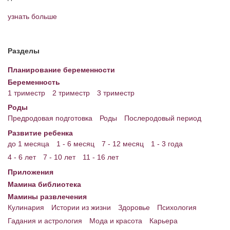
узнать больше
Энциклопедия
МАМИНА БИБЛИОТЕКА
Разделы
Имена. Святцы
Планирование беременности
Энциклопедия беременных
Беременность
1 триместр
2 триместр
3 триместр
Мамина энциклопедия
Роды
СЕРВИСЫ И ПРИЛОЖЕНИЯ
Предродовая подготовка
Роды
Послеродовый период
Развитие ребенка
Сервис. Оценка роста и веса ребенка
до 1 месяца
1 - 6 месяц
7 - 12 месяц
1 - 3 года
Приложения для Android
4 - 6 лет
7 - 10 лет
11 - 16 лет
Приложения
Полезные ссылки
Мамина библиотека
Опросы
Мамины развлечения
Кулинария
Истории из жизни
Здоровье
Психология
НОВОСТИ ЛОПОТУНА
Гадания и астрология
Мода и красота
Карьера