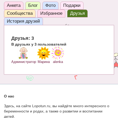
Анкета
Блог
Фото
Подарки
ЧАТ
Сообщества
Избранное
Друзья
КНИГИ
История друзей
Рекомендовано
Сказки
Друзья: 3
В друзьях у 3 пользователей
ПСИХОЛОГИЯ
ЗДОРОВЬЕ
Администратор
Марина
alenka
МОДА И КРАСОТА
КОНКУРСЫ
СООБЩЕСТВА
О нас
БЛОГИ
Здесь, на сайте Lopotun.ru, вы найдёте много интересного о
БЕРЕМЕННОСТЬ
беременности и родах, а также о развитии и воспитании
детей.
Календарь беременности