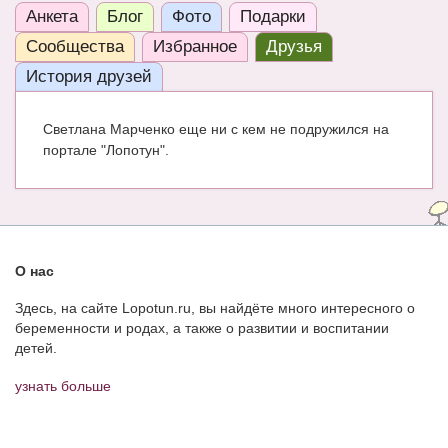
Анкета
Блог
Фото
Подарки
ЧАТ
Сообщества
Избранное
Друзья
КНИГИ
История друзей
Рекомендовано
Светлана Марченко еще ни с кем не подружился на
Сказки
портале "Лопотун".
ПСИХОЛОГИЯ
ЗДОРОВЬЕ
МОДА И КРАСОТА
О нас
КОНКУРСЫ
Здесь, на сайте Lopotun.ru, вы найдёте много интересного о
беременности и родах, а также о развитии и воспитании
СООБЩЕСТВА
детей.
БЛОГИ
узнать больше
БЕРЕМЕННОСТЬ
Календарь беременности