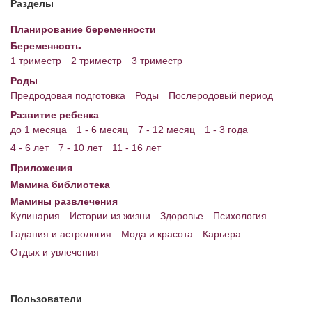
Разделы
Энциклопедия
Планирование беременности
Беременность
МАМИНА БИБЛИОТЕКА
1 триместр
2 триместр
3 триместр
Имена. Святцы
Роды
Предродовая подготовка
Роды
Послеродовый период
Энциклопедия беременных
Развитие ребенка
до 1 месяца
1 - 6 месяц
7 - 12 месяц
1 - 3 года
Мамина энциклопедия
4 - 6 лет
7 - 10 лет
11 - 16 лет
СЕРВИСЫ И ПРИЛОЖЕНИЯ
Приложения
Мамина библиотека
Сервис. Оценка роста и веса ребенка
Мамины развлечения
Приложения для Android
Кулинария
Истории из жизни
Здоровье
Психология
Гадания и астрология
Мода и красота
Карьера
Полезные ссылки
Отдых и увлечения
Опросы
НОВОСТИ ЛОПОТУНА
Пользователи