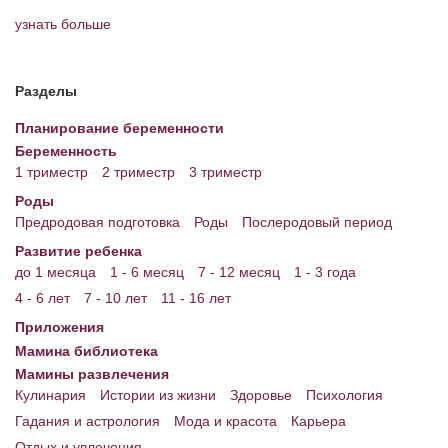
узнать больше
Энциклопедия
МАМИНА БИБЛИОТЕКА
Разделы
Имена. Святцы
Планирование беременности
Энциклопедия беременных
Беременность
1 триместр
2 триместр
3 триместр
Мамина энциклопедия
Роды
Предродовая подготовка
Роды
Послеродовый период
СЕРВИСЫ И ПРИЛОЖЕНИЯ
Развитие ребенка
Сервис. Оценка роста и веса ребенка
до 1 месяца
1 - 6 месяц
7 - 12 месяц
1 - 3 года
4 - 6 лет
7 - 10 лет
11 - 16 лет
Приложения для Android
Приложения
Полезные ссылки
Мамина библиотека
Мамины развлечения
Опросы
Кулинария
Истории из жизни
Здоровье
Психология
НОВОСТИ ЛОПОТУНА
Гадания и астрология
Мода и красота
Карьера
Отдых и увлечения