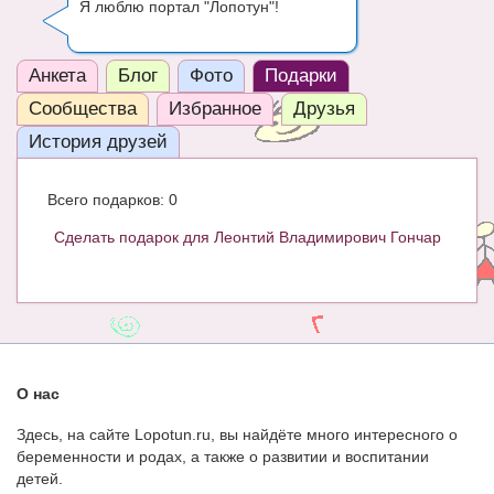
Я люблю портал "Лопотун"!
ЧАТ
КНИГИ
Анкета
Блог
Фото
Подарки
Сообщества
Избранное
Друзья
Рекомендовано
История друзей
Сказки
ПСИХОЛОГИЯ
Всего подарков: 0
Сделать подарок для Леонтий Владимирович Гончар
ЗДОРОВЬЕ
МОДА И КРАСОТА
КОНКУРСЫ
СООБЩЕСТВА
О нас
БЛОГИ
Здесь, на сайте Lopotun.ru, вы найдёте много интересного о
БЕРЕМЕННОСТЬ
беременности и родах, а также о развитии и воспитании
детей.
Календарь беременности