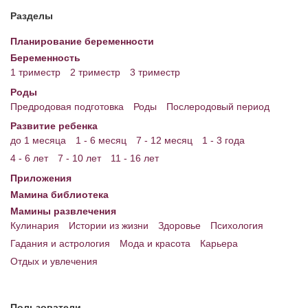
Энциклопедия
Разделы
МАМИНА БИБЛИОТЕКА
Планирование беременности
Имена. Святцы
Беременность
1 триместр
2 триместр
3 триместр
Энциклопедия беременных
Роды
Предродовая подготовка
Роды
Послеродовый период
Мамина энциклопедия
Развитие ребенка
СЕРВИСЫ И ПРИЛОЖЕНИЯ
до 1 месяца
1 - 6 месяц
7 - 12 месяц
1 - 3 года
4 - 6 лет
7 - 10 лет
11 - 16 лет
Сервис. Оценка роста и веса ребенка
Приложения
Приложения для Android
Мамина библиотека
Мамины развлечения
Полезные ссылки
Кулинария
Истории из жизни
Здоровье
Психология
Опросы
Гадания и астрология
Мода и красота
Карьера
Отдых и увлечения
НОВОСТИ ЛОПОТУНА
Блог Администратора
Пользователи