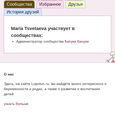
Сообщества
Избранное
Друзья
КНИГИ
История друзей
Рекомендовано
Maria Tsvetaeva участвует в
Сказки
сообществах:
ПСИХОЛОГИЯ
Администратор сообщества
Капуки Кануки
ЗДОРОВЬЕ
МОДА И КРАСОТА
КОНКУРСЫ
О нас
СООБЩЕСТВА
Здесь, на сайте Lopotun.ru, вы найдёте много интересного о
БЛОГИ
беременности и родах, а также о развитии и воспитании
детей.
БЕРЕМЕННОСТЬ
узнать больше
Календарь беременности