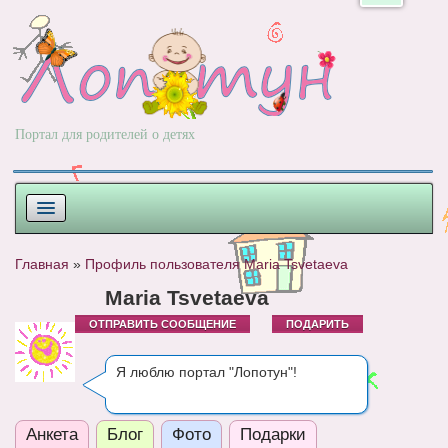
Портал для родителей о детях
ПЛАНИРОВАНИЕ
Главная
»
Профиль пользователя Maria Tsvetaeva
РОДЫ
Maria Tsvetaeva
ОТПРАВИТЬ СООБЩЕНИЕ
ПОДАРИТЬ
НОВОРОЖДЕННЫЙ
РАЗВИТИЕ
Я люблю портал "Лопотун"!
ВОПРОС-ОТВЕТ
Анкета
Блог
Фото
Подарки
ЧАТ