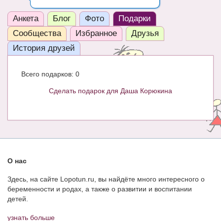
ЧАТ
Анкета
Блог
Фото
Подарки
КНИГИ
Сообщества
Избранное
Друзья
История друзей
Рекомендовано
Сказки
Всего подарков: 0
ПСИХОЛОГИЯ
Сделать подарок для Даша Корюкина
ЗДОРОВЬЕ
МОДА И КРАСОТА
КОНКУРСЫ
О нас
СООБЩЕСТВА
Здесь, на сайте Lopotun.ru, вы найдёте много интересного о
БЛОГИ
беременности и родах, а также о развитии и воспитании
детей.
БЕРЕМЕННОСТЬ
узнать больше
Календарь беременности