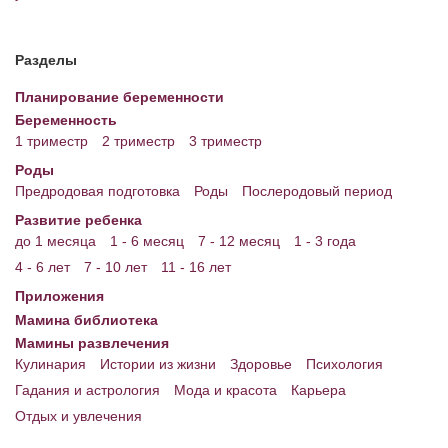
Энциклопедия
Разделы
МАМИНА БИБЛИОТЕКА
Планирование беременности
Имена. Святцы
Беременность
1 триместр
2 триместр
3 триместр
Энциклопедия беременных
Роды
Мамина энциклопедия
Предродовая подготовка
Роды
Послеродовый период
Развитие ребенка
СЕРВИСЫ И ПРИЛОЖЕНИЯ
до 1 месяца
1 - 6 месяц
7 - 12 месяц
1 - 3 года
Сервис. Оценка роста и веса ребенка
4 - 6 лет
7 - 10 лет
11 - 16 лет
Приложения
Приложения для Android
Мамина библиотека
Полезные ссылки
Мамины развлечения
Кулинария
Истории из жизни
Здоровье
Психология
Опросы
Гадания и астрология
Мода и красота
Карьера
Отдых и увлечения
НОВОСТИ ЛОПОТУНА