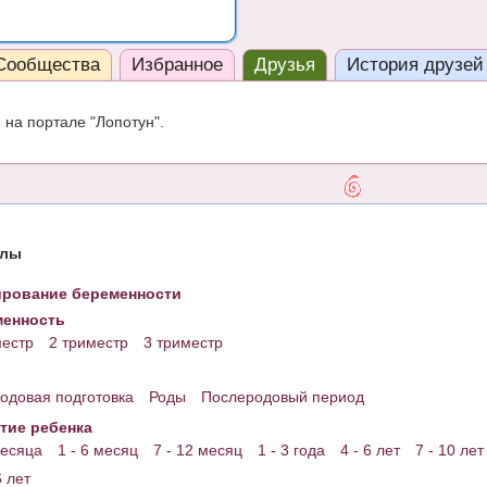
Сообщества
Избранное
Друзья
История друзей
на портале "Лопотун".
елы
рование беременности
енность
местр
2 триместр
3 триместр
одовая подготовка
Роды
Послеродовый период
тие ребенка
месяца
1 - 6 месяц
7 - 12 месяц
1 - 3 года
4 - 6 лет
7 - 10 лет
6 лет