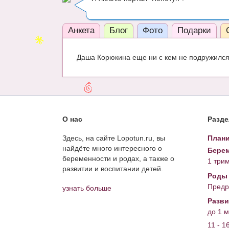
Анкета
Блог
Фото
Подарки
Даша Корюкина еще ни с кем не подружился 
О нас
Разд
Здесь, на сайте Lopotun.ru, вы
Плани
найдёте много интересного о
Берем
беременности и родах, а также о
1 три
развитии и воспитании детей.
Роды
Предр
узнать больше
Разви
до 1 
11 - 1