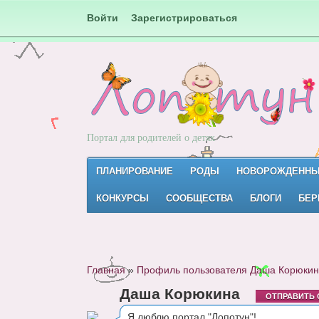
Войти
Зарегистрироваться
Портал для родителей о детях
ПЛАНИРОВАНИЕ
РОДЫ
НОВОРОЖДЕНН
КОНКУРСЫ
СООБЩЕСТВА
БЛОГИ
БЕР
Главная
»
Профиль пользователя Даша Корюки
Даша Корюкина
ОТПРАВИТЬ
Я люблю портал "Лопотун"!