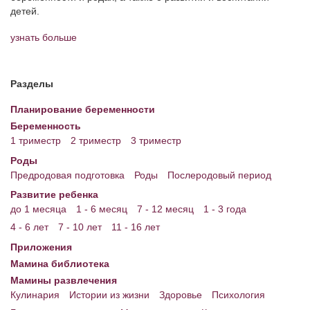
детей.
Энциклопедия
узнать больше
МАМИНА БИБЛИОТЕКА
Имена. Святцы
Разделы
Энциклопедия беременных
Планирование беременности
Беременность
Мамина энциклопедия
1 триместр
2 триместр
3 триместр
СЕРВИСЫ И ПРИЛОЖЕНИЯ
Роды
Предродовая подготовка
Роды
Послеродовый период
Сервис. Оценка роста и веса ребенка
Развитие ребенка
до 1 месяца
1 - 6 месяц
7 - 12 месяц
1 - 3 года
Приложения для Android
4 - 6 лет
7 - 10 лет
11 - 16 лет
Полезные ссылки
Приложения
Опросы
Мамина библиотека
Мамины развлечения
НОВОСТИ ЛОПОТУНА
Кулинария
Истории из жизни
Здоровье
Психология