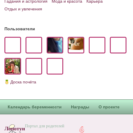
Гадания и астрология
Мода и красота
Карьера
Блог Администратора
Отдых и увлечения
О проекте
Сотрудничество. Авторам
Пользователи
Доска почёта
Календарь беременности
Награды
О проекте
Портал для родителей
Лопотун