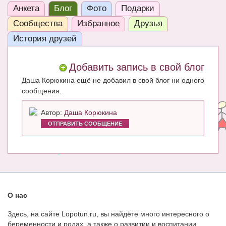
Анкета
Блог
Фото
Подарки
ЧАТ
Сообщества
Избранное
Друзья
КНИГИ
История друзей
Рекомендовано
Добавить запись в свой блог
Сказки
Даша Корюкина ещё не добавил в свой блог ни одного
ПСИХОЛОГИЯ
сообщения.
ЗДОРОВЬЕ
Автор:
Даша Корюкина
ОТПРАВИТЬ СООБЩЕНИЕ
МОДА И КРАСОТА
КОНКУРСЫ
СООБЩЕСТВА
БЛОГИ
О нас
БЕРЕМЕННОСТЬ
Здесь, на сайте Lopotun.ru, вы найдёте много интересного о
беременности и родах, а также о развитии и воспитании
Календарь беременности