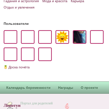
Гадания и астрология
Мода и красота
Карьера
Блог Администратора
Отдых и увлечения
О проекте
Сотрудничество. Авторам
Пользователи
Доска почёта
Календарь беременности
Награды
О проекте
Портал для родителей
Лопотун