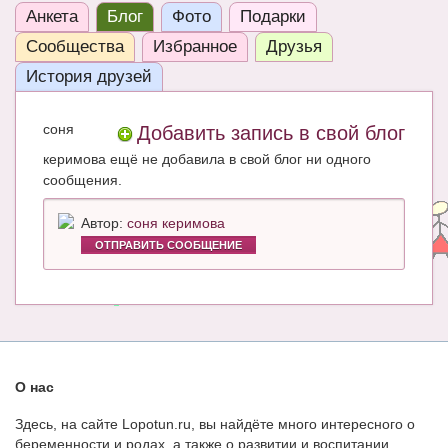
Анкета
Блог
Фото
Подарки
ЧАТ
Сообщества
Избранное
Друзья
КНИГИ
История друзей
Рекомендовано
соня
Добавить запись в свой блог
Сказки
керимова ещё не добавила в свой блог ни одного
ПСИХОЛОГИЯ
сообщения.
ЗДОРОВЬЕ
Автор:
соня керимова
ОТПРАВИТЬ СООБЩЕНИЕ
МОДА И КРАСОТА
КОНКУРСЫ
СООБЩЕСТВА
БЛОГИ
О нас
БЕРЕМЕННОСТЬ
Здесь, на сайте Lopotun.ru, вы найдёте много интересного о
беременности и родах, а также о развитии и воспитании
Календарь беременности