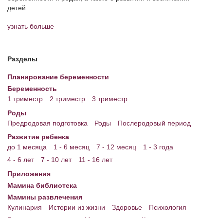
детей.
Энциклопедия
узнать больше
МАМИНА БИБЛИОТЕКА
Имена. Святцы
Разделы
Энциклопедия беременных
Планирование беременности
Беременность
Мамина энциклопедия
1 триместр
2 триместр
3 триместр
СЕРВИСЫ И ПРИЛОЖЕНИЯ
Роды
Предродовая подготовка
Роды
Послеродовый период
Сервис. Оценка роста и веса ребенка
Развитие ребенка
до 1 месяца
1 - 6 месяц
7 - 12 месяц
1 - 3 года
Приложения для Android
4 - 6 лет
7 - 10 лет
11 - 16 лет
Полезные ссылки
Приложения
Опросы
Мамина библиотека
Мамины развлечения
НОВОСТИ ЛОПОТУНА
Кулинария
Истории из жизни
Здоровье
Психология