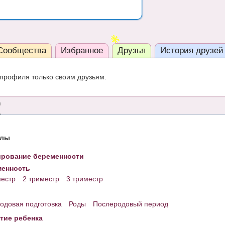
Сообщества
Избранное
Друзья
История друзей
профиля только своим друзьям.
елы
рование беременности
енность
местр
2 триместр
3 триместр
одовая подготовка
Роды
Послеродовый период
тие ребенка