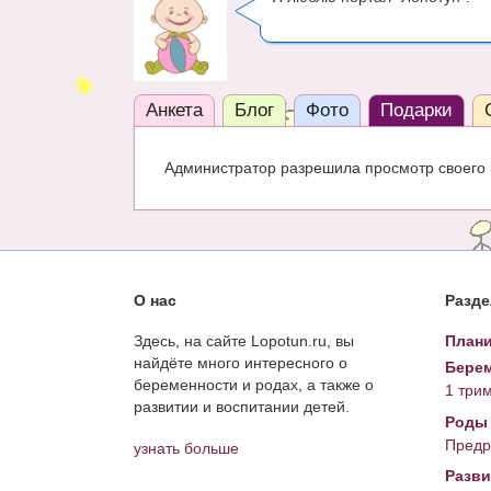
Анкета
Блог
Фото
Подарки
Администратор разрешила просмотр своего 
О нас
Разд
Здесь, на сайте Lopotun.ru, вы
Плани
найдёте много интересного о
Берем
беременности и родах, а также о
1 три
развитии и воспитании детей.
Роды
Предр
узнать больше
Разви