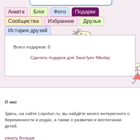
ЧАТ
Анкета
Блог
Фото
Подарки
КНИГИ
Сообщества
Избранное
Друзья
История друзей
Рекомендовано
Сказки
Всего подарков: 0
ПСИХОЛОГИЯ
Сделать подарок для Save'lyev Nikolay
ЗДОРОВЬЕ
МОДА И КРАСОТА
КОНКУРСЫ
О нас
СООБЩЕСТВА
Здесь, на сайте Lopotun.ru, вы найдёте много интересного о
БЛОГИ
беременности и родах, а также о развитии и воспитании
детей.
БЕРЕМЕННОСТЬ
узнать больше
Календарь беременности