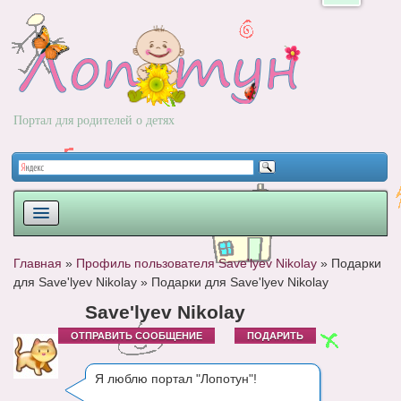
Портал для родителей о детях
ПЛАНИРОВАНИЕ
Главная
»
Профиль пользователя Save'lyev Nikolay
»
Подарки
для Save'lyev Nikolay
»
Подарки для Save'lyev Nikolay
РОДЫ
Save'lyev Nikolay
НОВОРОЖДЕННЫЙ
ОТПРАВИТЬ СООБЩЕНИЕ
ПОДАРИТЬ
РАЗВИТИЕ
Я люблю портал "Лопотун"!
ВОПРОС-ОТВЕТ