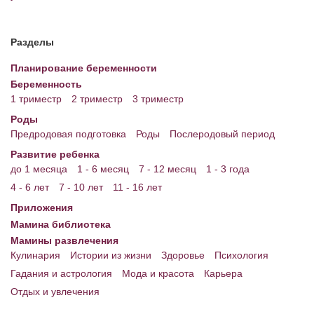
Энциклопедия
Разделы
МАМИНА БИБЛИОТЕКА
Планирование беременности
Имена. Святцы
Беременность
1 триместр
2 триместр
3 триместр
Энциклопедия беременных
Роды
Мамина энциклопедия
Предродовая подготовка
Роды
Послеродовый период
Развитие ребенка
СЕРВИСЫ И ПРИЛОЖЕНИЯ
до 1 месяца
1 - 6 месяц
7 - 12 месяц
1 - 3 года
Сервис. Оценка роста и веса ребенка
4 - 6 лет
7 - 10 лет
11 - 16 лет
Приложения
Приложения для Android
Мамина библиотека
Полезные ссылки
Мамины развлечения
Кулинария
Истории из жизни
Здоровье
Психология
Опросы
Гадания и астрология
Мода и красота
Карьера
Отдых и увлечения
НОВОСТИ ЛОПОТУНА