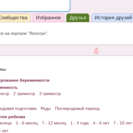
Сообщества
Избранное
Друзья
История друзей
я на портале "Лопотун".
елы
рование беременности
енность
местр
2 триместр
3 триместр
одовая подготовка
Роды
Послеродовый период
тие ребенка
месяца
1 - 6 месяц
7 - 12 месяц
1 - 3 года
4 - 6 лет
7 - 10 лет
6 лет