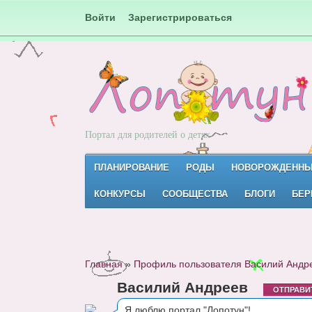
Войти
Зарегистрироваться
Портал для родителей о детях
ПЛАНИРОВАНИЕ
РОДЫ
НОВОРОЖДЕНН
КОНКУРСЫ
СООБЩЕСТВА
БЛОГИ
БЕР
Главная
»
Профиль пользователя Василий Андр
Василий Андреев
ОТПРАВИ
Я люблю портал "Лопотун"!