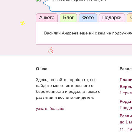
Анкета
Блог
Фото
Подарки
Василий Андреев еще ни с кем не подружилс
О нас
Разд
Здесь, на сайте Lopotun.ru, вы
Плани
найдёте много интересного о
Берем
беременности и родах, а также о
1 три
развитии и воспитании детей.
Роды
Предр
узнать больше
Разви
до 1 
11 - 1