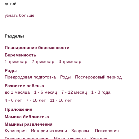
детей.
Энциклопедия
узнать больше
МАМИНА БИБЛИОТЕКА
Имена. Святцы
Разделы
Энциклопедия беременных
Планирование беременности
Беременность
Мамина энциклопедия
1 триместр
2 триместр
3 триместр
Роды
СЕРВИСЫ И ПРИЛОЖЕНИЯ
Предродовая подготовка
Роды
Послеродовый период
Сервис. Оценка роста и веса ребенка
Развитие ребенка
до 1 месяца
1 - 6 месяц
7 - 12 месяц
1 - 3 года
Приложения для Android
4 - 6 лет
7 - 10 лет
11 - 16 лет
Полезные ссылки
Приложения
Мамина библиотека
Опросы
Мамины развлечения
НОВОСТИ ЛОПОТУНА
Кулинария
Истории из жизни
Здоровье
Психология
Гадания и астрология
Мода и красота
Карьера