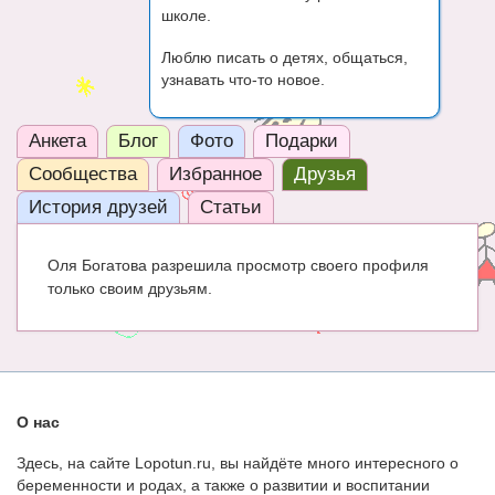
школе.
ЧАТ
Люблю писать о детях, общаться,
КНИГИ
узнавать что-то новое.
Рекомендовано
Анкета
Блог
Фото
Подарки
Сказки
Сообщества
Избранное
Друзья
ПСИХОЛОГИЯ
История друзей
Статьи
ЗДОРОВЬЕ
Оля Богатова разрешила просмотр своего профиля
МОДА И КРАСОТА
только своим друзьям.
КОНКУРСЫ
СООБЩЕСТВА
БЛОГИ
О нас
БЕРЕМЕННОСТЬ
Здесь, на сайте Lopotun.ru, вы найдёте много интересного о
беременности и родах, а также о развитии и воспитании
Календарь беременности