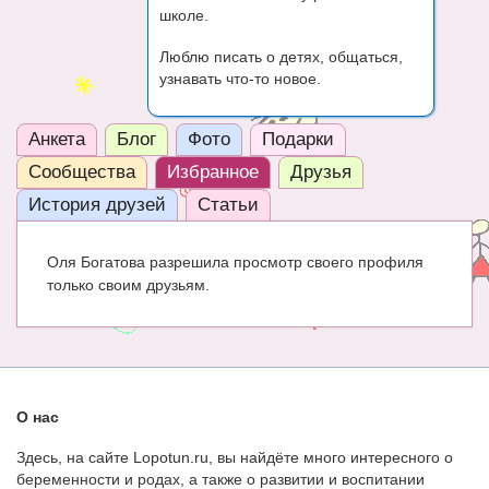
школе.
ЧАТ
Люблю писать о детях, общаться,
КНИГИ
узнавать что-то новое.
Рекомендовано
Анкета
Блог
Фото
Подарки
Сказки
Сообщества
Избранное
Друзья
ПСИХОЛОГИЯ
История друзей
Статьи
ЗДОРОВЬЕ
Оля Богатова разрешила просмотр своего профиля
МОДА И КРАСОТА
только своим друзьям.
КОНКУРСЫ
СООБЩЕСТВА
БЛОГИ
О нас
БЕРЕМЕННОСТЬ
Здесь, на сайте Lopotun.ru, вы найдёте много интересного о
беременности и родах, а также о развитии и воспитании
Календарь беременности