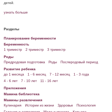
детей.
Энциклопедия
узнать больше
МАМИНА БИБЛИОТЕКА
Имена. Святцы
Разделы
Энциклопедия беременных
Планирование беременности
Беременность
Мамина энциклопедия
1 триместр
2 триместр
3 триместр
Роды
СЕРВИСЫ И ПРИЛОЖЕНИЯ
Предродовая подготовка
Роды
Послеродовый период
Сервис. Оценка роста и веса ребенка
Развитие ребенка
до 1 месяца
1 - 6 месяц
7 - 12 месяц
1 - 3 года
Приложения для Android
4 - 6 лет
7 - 10 лет
11 - 16 лет
Полезные ссылки
Приложения
Мамина библиотека
Опросы
Мамины развлечения
НОВОСТИ ЛОПОТУНА
Кулинария
Истории из жизни
Здоровье
Психология
Гадания и астрология
Мода и красота
Карьера