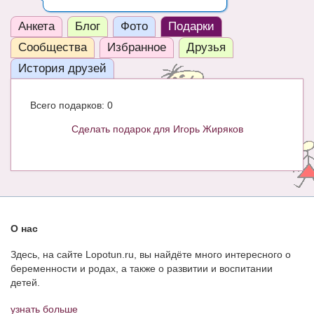
ЧАТ
Анкета
Блог
Фото
Подарки
КНИГИ
Сообщества
Избранное
Друзья
История друзей
Рекомендовано
Сказки
Всего подарков: 0
ПСИХОЛОГИЯ
Сделать подарок для Игорь Жиряков
ЗДОРОВЬЕ
МОДА И КРАСОТА
КОНКУРСЫ
О нас
СООБЩЕСТВА
Здесь, на сайте Lopotun.ru, вы найдёте много интересного о
БЛОГИ
беременности и родах, а также о развитии и воспитании
детей.
БЕРЕМЕННОСТЬ
узнать больше
Календарь беременности