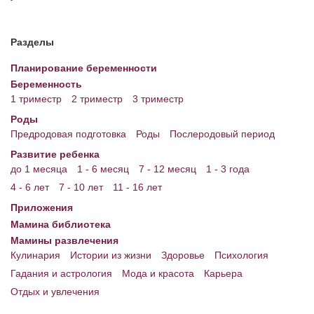
Энциклопедия
Разделы
МАМИНА БИБЛИОТЕКА
Планирование беременности
Имена. Святцы
Беременность
1 триместр
2 триместр
3 триместр
Энциклопедия беременных
Роды
Мамина энциклопедия
Предродовая подготовка
Роды
Послеродовый период
Развитие ребенка
СЕРВИСЫ И ПРИЛОЖЕНИЯ
до 1 месяца
1 - 6 месяц
7 - 12 месяц
1 - 3 года
Сервис. Оценка роста и веса ребенка
4 - 6 лет
7 - 10 лет
11 - 16 лет
Приложения
Приложения для Android
Мамина библиотека
Полезные ссылки
Мамины развлечения
Кулинария
Истории из жизни
Здоровье
Психология
Опросы
Гадания и астрология
Мода и красота
Карьера
Отдых и увлечения
НОВОСТИ ЛОПОТУНА